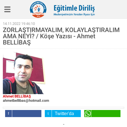
Eğitim İlkelerimiz
14.11.2022 19:46:10
ZORLAŞTIRMAYALIM, KOLAYLAŞTIRALIM
Haber
AMA NEYİ? / Köşe Yazısı - Ahmet
Köşe Yazıları
BELLİBAŞ
Biyografi
Röpotaj
Aile Eğitimi
SineEğitim
Video
Ahmet BELLİBAŞ
ahmetbellibas@hotmail.com
Kitap
Twitter'da
Hakkımızda
Facebook'da
Paylaş
WhatsApp'da
-