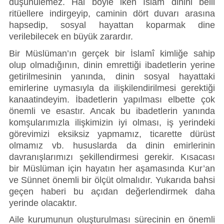
düşünülemez. Hal böyle iken İslam dinini belli 
ritüellere indirgeyip, caminin dört duvarı arasına 
hapsedip, sosyal hayattan koparmak dine 
verilebilecek en büyük zarardır.
Bir Müslüman’ın gerçek bir İslamî kimliğe sahip 
olup olmadığının, dinin emrettiği ibadetlerin yerine 
getirilmesinin yanında, dinin sosyal hayattaki 
emirlerine uymasıyla da ilişkilendirilmesi gerektiği 
kanaatindeyim. İbadetlerin yapılması elbette çok 
önemli ve esastır. Ancak bu ibadetlerin yanında 
komşularımızla ilişkimizin iyi olması, iş yerindeki 
görevimizi eksiksiz yapmamız, ticarette dürüst 
olmamız vb. hususlarda da dinin emirlerinin 
davranışlarımızı şekillendirmesi gerekir. Kısacası 
bir Müslüman için hayatın her aşamasında Kur’an 
ve Sünnet önemli bir ölçüt olmalıdır. Yukarıda bahsi 
geçen haberi bu açıdan değerlendirmek daha 
yerinde olacaktır.
Aile kurumunun oluşturulması sürecinin en önemli 