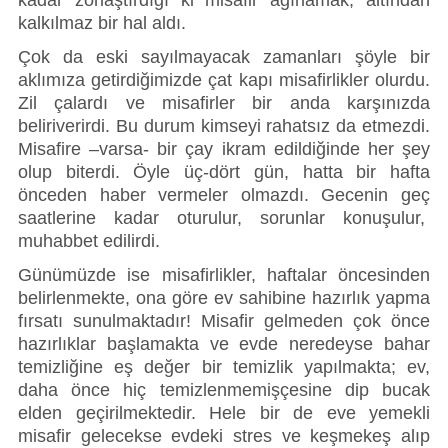
kadar zorlaştırdığı ki misafir ağırlamak, altından 
kalkılmaz bir hal aldı.
Çok da eski sayılmayacak zamanları şöyle bir 
aklımıza getirdiğimizde çat kapı misafirlikler olurdu. 
Zil çalardı ve misafirler bir anda karşınızda 
beliriverirdi. Bu durum kimseyi rahatsız da etmezdi. 
Misafire –varsa- bir çay ikram edildiğinde her şey 
olup biterdi. Öyle üç-dört gün, hatta bir hafta 
önceden haber vermeler olmazdı. Gecenin geç 
saatlerine kadar oturulur, sorunlar konuşulur,  
muhabbet edilirdi. 
Günümüzde ise misafirlikler, haftalar öncesinden 
belirlenmekte, ona göre ev sahibine hazırlık yapma 
fırsatı sunulmaktadır! Misafir gelmeden çok önce 
hazırlıklar başlamakta ve evde neredeyse bahar 
temizliğine eş değer bir temizlik yapılmakta; ev, 
daha önce hiç temizlenmemişçesine dip bucak 
elden geçirilmektedir. Hele bir de eve yemekli 
misafir gelecekse evdeki stres ve keşmekeş alıp 