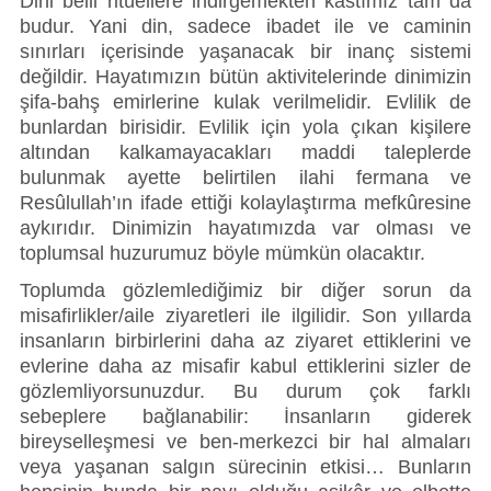
Dini belli ritüellere indirgemekten kastımız tam da 
budur. Yani din, sadece ibadet ile ve caminin 
sınırları içerisinde yaşanacak bir inanç sistemi 
değildir. Hayatımızın bütün aktivitelerinde dinimizin 
şifa-bahş emirlerine kulak verilmelidir. Evlilik de 
bunlardan birisidir. Evlilik için yola çıkan kişilere 
altından kalkamayacakları maddi taleplerde 
bulunmak ayette belirtilen ilahi fermana ve 
Resûlullah’ın ifade ettiği kolaylaştırma mefkûresine 
aykırıdır. Dinimizin hayatımızda var olması ve 
toplumsal huzurumuz böyle mümkün olacaktır. 
Toplumda gözlemlediğimiz bir diğer sorun da 
misafirlikler/aile ziyaretleri ile ilgilidir. Son yıllarda 
insanların birbirlerini daha az ziyaret ettiklerini ve 
evlerine daha az misafir kabul ettiklerini sizler de 
gözlemliyorsunuzdur. Bu durum çok farklı 
sebeplere bağlanabilir: İnsanların giderek 
bireyselleşmesi ve ben-merkezci bir hal almaları 
veya yaşanan salgın sürecinin etkisi… Bunların 