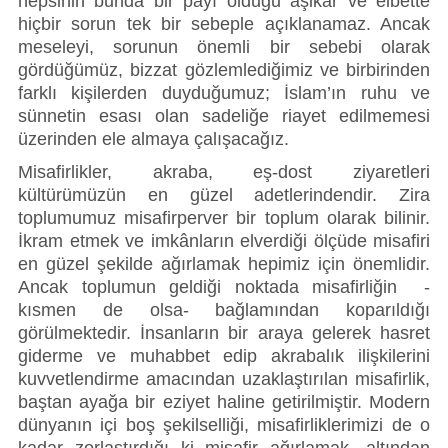
hepsinin bunda bir payı olduğu aşikâr ve elbette 
hiçbir sorun tek bir sebeple açıklanamaz. Ancak 
meseleyi, sorunun önemli bir sebebi olarak 
gördüğümüz, bizzat gözlemlediğimiz ve birbirinden 
farklı kişilerden duyduğumuz; İslam’ın ruhu ve 
sünnetin esası olan sadeliğe riayet edilmemesi 
üzerinden ele almaya çalışacağız. 
Misafirlikler, akraba, eş-dost ziyaretleri 
kültürümüzün en güzel adetlerindendir. Zira 
toplumumuz misafirperver bir toplum olarak bilinir. 
İkram etmek ve imkânların elverdiği ölçüde misafiri 
en güzel şekilde ağırlamak hepimiz için önemlidir. 
Ancak toplumun geldiği noktada misafirliğin  - 
kısmen de olsa- bağlamından koparıldığı 
görülmektedir. İnsanların bir araya gelerek hasret 
giderme ve muhabbet edip akrabalık ilişkilerini 
kuvvetlendirme amacından uzaklaştırılan misafirlik, 
baştan ayağa bir eziyet haline getirilmiştir. Modern 
dünyanın içi boş şekilselliği, misafirliklerimizi de o 