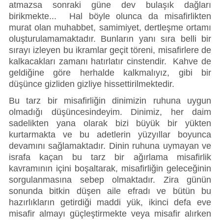
atmazsa sonraki güne dev bulaşık dağları 
birikmekte...  Hal böyle olunca da misafirlikten 
murat olan muhabbet, samimiyet, dertleşme ortamı 
oluşturulamamaktadır. Bunların yanı sıra belli bir 
sırayı izleyen bu ikramlar geçit töreni, misafirlere de 
kalkacakları zamanı hatırlatır cinstendir.  Kahve de 
geldiğine göre herhalde kalkmalıyız, gibi bir 
düşünce gizliden gizliye hissettirilmektedir. 
Bu tarz bir misafirliğin dinimizin ruhuna uygun 
olmadığı düşüncesindeyim. Dinimiz, her daim 
sadelikten yana olarak bizi büyük bir yükten 
kurtarmakta ve bu adetlerin yüzyıllar boyunca 
devamını sağlamaktadır. Dinin ruhuna uymayan ve 
israfa kaçan bu tarz bir ağırlama misafirlik 
kavramının içini boşaltarak, misafirliğin geleceğinin 
sorgulanmasına sebep olmaktadır. Zira günün 
sonunda bitkin düşen aile efradı ve bütün bu 
hazırlıkların getirdiği maddi yük, ikinci defa eve 
misafir almayı güçleştirmekte veya misafir alırken 