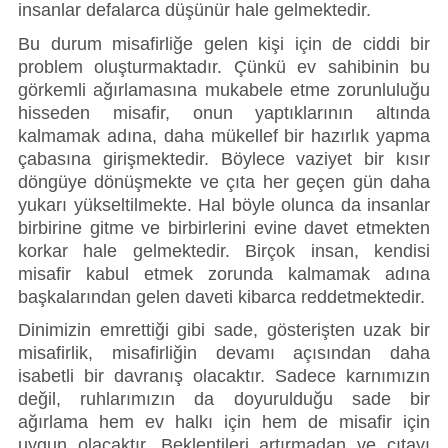
insanlar defalarca düşünür hale gelmektedir. 
Bu durum misafirliğe gelen kişi için de ciddi bir 
problem oluşturmaktadır. Çünkü ev sahibinin bu 
görkemli ağırlamasına mukabele etme zorunluluğu 
hisseden misafir, onun yaptıklarının altında 
kalmamak adına, daha mükellef bir hazırlık yapma 
çabasına girişmektedir. Böylece vaziyet bir kısır 
döngüye dönüşmekte ve çıta her geçen gün daha 
yukarı yükseltilmekte. Hal böyle olunca da insanlar 
birbirine gitme ve birbirlerini evine davet etmekten 
korkar hale gelmektedir. Birçok insan, kendisi 
misafir kabul etmek zorunda kalmamak adına 
başkalarından gelen daveti kibarca reddetmektedir.
Dinimizin emrettiği gibi sade, gösterişten uzak bir 
misafirlik, misafirliğin devamı açısından daha 
isabetli bir davranış olacaktır. Sadece karnımızın 
değil, ruhlarımızın da doyurulduğu sade bir 
ağırlama hem ev halkı için hem de misafir için 
uygun olacaktır. Beklentileri artırmadan ve çıtayı 