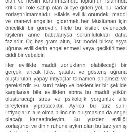
olan ve neslin korunmasında, toplumun ıslahında 
kritik bir role sahip olan aileye giden yol, bu kadar 
zorlaştırılmamalıdır. Bilakis evlilik önündeki maddi 
ve manevi engelleri gidermek her Müslüman için 
öncelikli bir görevdir. Hele bu kişiler, evlenecek 
kişilerin anne babalarıysa sorumlulukları daha 
fazladır. Üç beş gram altın, üst model birkaç eşya 
uğruna evliliklerin engellenmesi veya geciktirilmesi 
ciddi bir vebaldir. 
Her evlilikte maddi zorlukların olabileceği bir 
gerçek; ancak lüks, şatafat ve gösteriş uğruna 
oluşturulan yapay ihtiyaçlar tamamen anlamsız ve 
gereksizdir. Bu sun’i talep ve beklentiler bir şekilde 
karşılansa bile evlilikten sonra bu maddi yükün 
oluşturacağı stres ve psikolojik yorgunluk aile 
bireylerini yıpratacaktır. Ayrıca bu tarz sun’i 
ihtiyaçların aile olma bilincinin oluşmasına da engel 
olacağı kanaatindeyim. Bu yüzden evliliği 
zorlaştırıcı ve dinin ruhuna aykırı olan bu tarz yanlış 