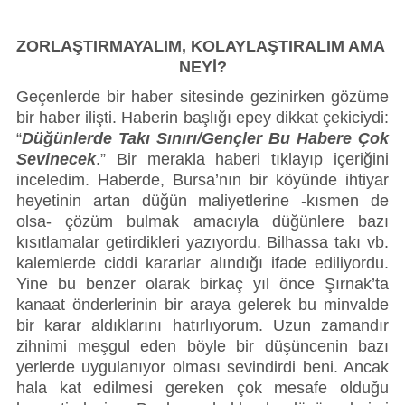
Künye
Paylaş
Paylaş
İletişim
ZORLAŞTIRMAYALIM, KOLAYLAŞTIRALIM AMA 
NEYİ?
Geçenlerde bir haber sitesinde gezinirken gözüme 
bir haber ilişti. Haberin başlığı epey dikkat çekiciydi: 
“
Düğünlerde Takı Sınırı/Gençler Bu Habere Çok 
Sevinecek
.” Bir merakla haberi tıklayıp içeriğini 
inceledim. Haberde, Bursa’nın bir köyünde ihtiyar 
heyetinin artan düğün maliyetlerine -kısmen de 
olsa- çözüm bulmak amacıyla düğünlere bazı 
kısıtlamalar getirdikleri yazıyordu. Bilhassa takı vb. 
kalemlerde ciddi kararlar alındığı ifade ediliyordu. 
Yine bu benzer olarak birkaç yıl önce Şırnak’ta 
kanaat önderlerinin bir araya gelerek bu minvalde 
bir karar aldıklarını hatırlıyorum. Uzun zamandır 
zihnimi meşgul eden böyle bir düşüncenin bazı 
yerlerde uygulanıyor olması sevindirdi beni. Ancak 
hala kat edilmesi gereken çok mesafe olduğu 