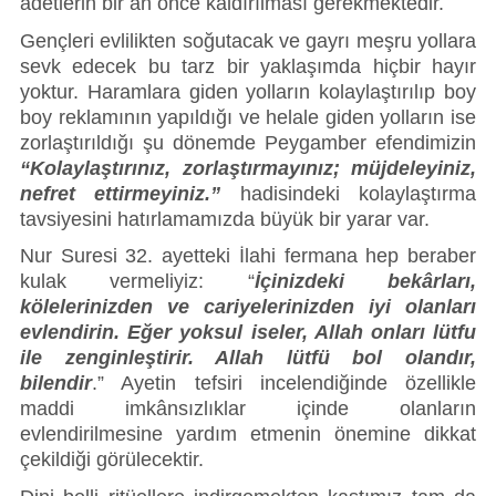
adetlerin bir an önce kaldırılması gerekmektedir.
Gençleri evlilikten soğutacak ve gayrı meşru yollara 
sevk edecek bu tarz bir yaklaşımda hiçbir hayır 
yoktur. Haramlara giden yolların kolaylaştırılıp boy 
boy reklamının yapıldığı ve helale giden yolların ise 
zorlaştırıldığı şu dönemde Peygamber efendimizin 
“Kolaylaştırınız, zorlaştırmayınız; müjdeleyiniz, 
nefret ettirmeyiniz.”
 hadisindeki kolaylaştırma 
tavsiyesini hatırlamamızda büyük bir yarar var. 
Nur Suresi 32. ayetteki İlahi fermana hep beraber 
kulak vermeliyiz: “
İ
çinizdeki bekârları, 
kölelerinizden ve cariyelerinizden iyi olanları 
evlendirin. Eğer yoksul iseler, Allah onları lütfu 
ile zenginleştirir. Allah lütfü bol olandır, 
bilendir
.” 
Ayetin tefsiri incelendiğinde özellikle 
maddi imkânsızlıklar içinde olanların 
evlendirilmesine yardım etmenin önemine dikkat 
çekildiği görülecektir. 