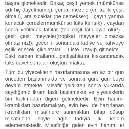
başını gitmektedir. Birkaç çeşit yemek (mümkünse 
adı hiç duyulmamış), çorba, mezeler(en az iki çeşit 
olmalı), ara sıcaklar (ne demekse?) , çayın yanına 
konacak çerezler(mümkünse lüks karışık) , çaydan 
sonra verilecek tatlılar (tek çeşit tatlı ayıp olur!) , 
çeşit çeşit meyveler(tropikal meyveler olmazsa 
olmazımız!), gecenin sonundaki kahve ve kahveye 
eşlik edecek çikolatalar… Liste uzayıp gitmekte… 
Eski zaman krallarını, padişahlarını kıskandıracak 
lüks davet sofraları oluşturulmakta. 
Tüm bu yiyeceklerin hazırlanmasına en az bir gün 
önceden başlanmakta ve sonraki gün, gün boyu 
devam etmekte. Misafir geldikten sonra yukarıda 
saydığımız ikram faslı başlamakta ve yiyeceklerin 
biri kalkmadan diğeri gelmektedir. Evin hanımı 
ikramlıkları hazırlamaktan, evin beyi de hazırlanan 
ikramlıkları misafirlere sunmaktan bitap düşüp 
misafirlerle şöyle ağız tadıyla iki kelam 
edememektedir. Misafirliğe gelen evin hanımı el 