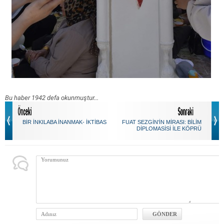
Bu haber 1942 defa okunmuştur...
BİR İNKILABA İNANMAK- İKTİBAS
FUAT SEZGİN'İN MİRASI: BİLİM
DİPLOMASİSİ İLE KÖPRÜ
KURMAK