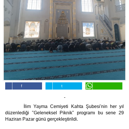
Künye
İletişim
Facebook'da
Twitter'da
WhatsApp'da
-
Paylaş
Paylaş
Paylaş
İlim Yayma Cemiyeti Kahta Şubesi'nin her yıl
düzenlediği "Geleneksel Piknik" programı bu sene 29
Haziran Pazar günü gerçekleştirildi.