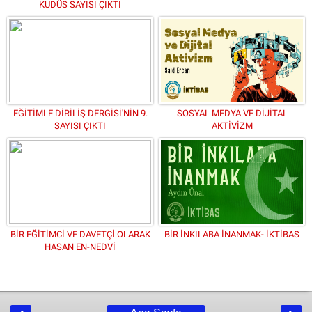
KUDÜS SAYISI ÇIKTI
EĞİTİMLE DİRİLİŞ DERGİSİ'NİN 9.
SOSYAL MEDYA VE DİJİTAL
SAYISI ÇIKTI
AKTİVİZM
BİR EĞİTİMCİ VE DAVETÇİ OLARAK
BİR İNKILABA İNANMAK- İKTİBAS
HASAN EN-NEDVİ