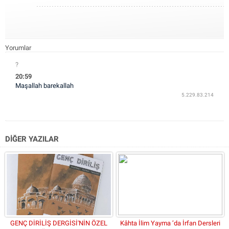
Yorumlar
?
29 Haziran 2025 Pazar 20:59
20:59
Maşallah barekallah
5.229.83.214
DİĞER YAZILAR
GENÇ DİRİLİŞ DERGİSİ'NİN ÖZEL
Kâhta İlim Yayma ’da İrfan Dersleri