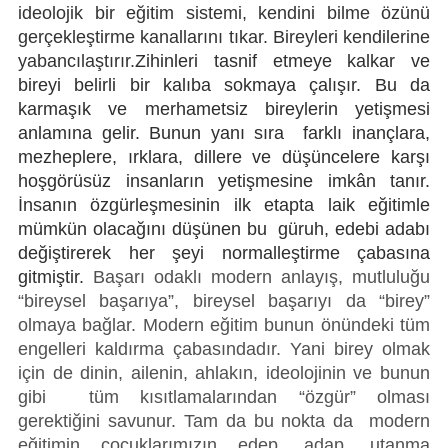
ideolojik bir eğitim sistemi, kendini bilme özünü
gerçekleştirme kanallarını tıkar. Bireyleri kendilerine
yabancılaştırır.
Zihinleri tasnif etmeye kalkar ve
bireyi belirli bir kalıba sokmaya çalışır.
Bu da
karmaşık ve merhametsiz bireylerin yetişmesi
anlamına gelir. Bunun yanı sıra farklı inançlara,
mezheplere, ırklara, dillere ve düşüncelere karşı
hoşgörüsüz insanların yetişmesine imkân tanır.
İnsanın özgürleşmesinin ilk etapta laik eğitimle
mümkün olacağını düşünen bu güruh, edebi adabı
değiştirerek her şeyi normalleştirme çabasına
gitmiştir.
Başarı odaklı modern anlayış, mutluluğu
“bireysel başarıya”, bireysel başarıyı da “birey”
olmaya bağlar. Modern eğitim bunun önündeki tüm
engelleri kaldırma çabasındadır. Yani birey olmak
için de dinin, ailenin, ahlakın, ideolojinin ve bunun
gibi tüm kısıtlamalarından “özgür” olması
gerektiğini savunur. Tam da bu nokta da modern
eğitimin çocuklarımızın edep, adap, utanma