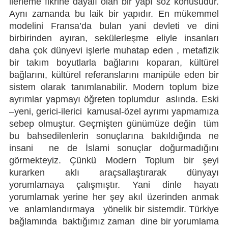
ilerleme fikrine dayalı olan bir yapı söz konusudur.
Aynı zamanda bu laik bir yapıdır. En mükemmel
modelini Fransa’da bulan yani devleti ve dini
birbirinden ayıran, sekülerleşme eliyle insanları
daha çok dünyevi işlerle muhatap eden , metafizik
bir takım boyutlarla bağlarını koparan, kültürel
bağlarını, kültürel referanslarını manipüle eden bir
sistem olarak tanımlanabilir. Modern toplum bize
ayrımlar yapmayı öğreten toplumdur aslında. Eski
–yeni, gerici-ilerici kamusal-özel ayrımı yapmamıza
sebep olmuştur. Geçmişten günümüze değin tüm
bu bahsedilenlerin sonuçlarına bakıldığında ne
insani ne de İslami sonuçlar doğurmadığını
görmekteyiz. Çünkü Modern Toplum bir şeyi
kurarken aklı araçsallaştırarak dünyayı
yorumlamaya çalışmıştır. Yani dinle hayatı
yorumlamak yerine her şey akıl üzerinden anmak
ve anlamlandırmaya yönelik bir sistemdir. Türkiye
bağlamında baktığımız zaman dine bir yorumlama