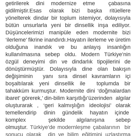
getirilerek dini modernize etme çabasına
gidilmiştir.Esas olarak bizi başka ritüellere
yönelterek dindar bir toplum istemiyor, dolayısıyla
bütün unsurlarla yeni bir dinsellik inşa ediliyor.
Düşüncelerimizi manipüle eden modernite bizi
‘ilerleme’ fikrine inandırdı.Hayatın ilerleme ve üretim
olduğuna inandık ve bu anlayış insanlığın
kullanılmasına sebep oldu. Modern Türkiye’nin
özgül deneyimi din ve dindarlık tipojilerini de
dönüştürmüştür. Dolayısıyla dine olan bakışın
değişiminin yanı sıra dinsel kavramların içi
boşaltılarak yeni dinsellik ile toplumda bir
tahakküm kurmuştur. Modernite dini ‘doğmalardan
ibaret’ görerek,’ din-bilim karşıtlığı’üzerinden algılar
oluşturarak , ‘geri kalmışlığın ideolojisi’ olarak
temellendirip dinin gündelik hayatın içinde
komplex şekilde algılanışına sebep
olmuştur.
Türkiye’de modernleşme çabalarının bir
sonucu olarak din ve bilim eğitimini uzlaştırma