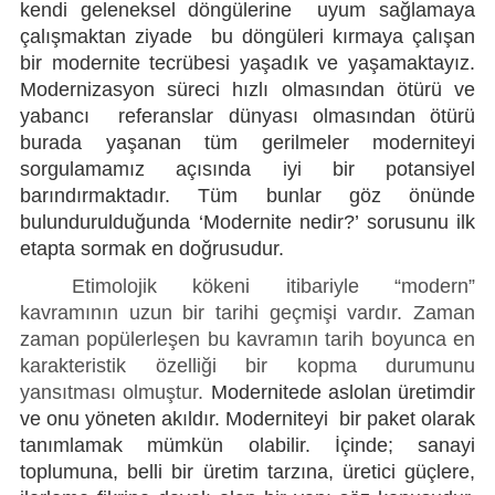
kendi geleneksel döngülerine uyum sağlamaya
çalışmaktan ziyade bu döngüleri kırmaya çalışan
bir modernite tecrübesi yaşadık ve yaşamaktayız.
Modernizasyon süreci hızlı olmasından ötürü ve
yabancı referanslar dünyası olmasından ötürü
burada yaşanan tüm gerilmeler moderniteyi
sorgulamamız açısında iyi bir potansiyel
barındırmaktadır. Tüm bunlar göz önünde
bulundurulduğunda ‘Modernite nedir?’ sorusunu ilk
etapta sormak en doğrusudur.
Etimolojik kökeni itibariyle “modern”
kavramının uzun bir tarihi geçmişi vardır. Zaman
zaman popülerleşen bu kavramın tarih boyunca en
karakteristik özelliği bir kopma durumunu
yansıtması olmuştur.
Modernitede aslolan üretimdir
ve onu yöneten akıldır. Moderniteyi bir paket olarak
tanımlamak mümkün olabilir. İçinde; sanayi
toplumuna, belli bir üretim tarzına, üretici güçlere,