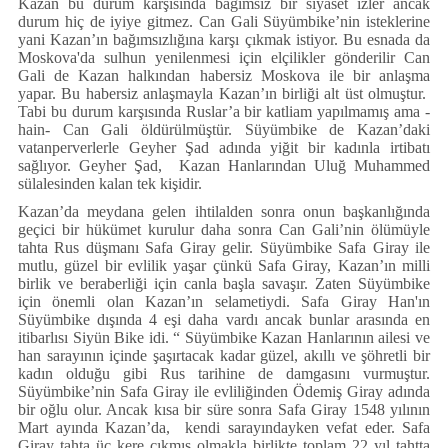
Kazan bu durum karşısında bağımsız bir siyaset izler ancak
durum hiç de iyiye gitmez. Can Gali Süyümbike’nin isteklerine
yani Kazan’ın bağımsızlığına karşı çıkmak istiyor. Bu esnada da
Moskova'da sulhun yenilenmesi için elçilikler gönderilir Can
Gali de Kazan halkından habersiz Moskova ile bir anlaşma
yapar. Bu habersiz anlaşmayla Kazan’ın birliği alt üst olmuştur.
Tabi bu durum karşısında Ruslar’a bir katliam yapılmamış ama -
hain- Can Gali öldürülmüştür. Süyümbike de Kazan’daki
vatanperverlerle Geyher Şad adında yiğit bir kadınla irtibatı
sağlıyor. Geyher Şad, Kazan Hanlarından Uluğ Muhammed
sülalesinden kalan tek kişidir.
Kazan’da meydana gelen ihtilalden sonra onun başkanlığında
geçici bir hükümet kurulur daha sonra Can Gali’nin ölümüyle
tahta Rus düşmanı Safa Giray gelir. Süyümbike Safa Giray ile
mutlu, güzel bir evlilik yaşar çünkü Safa Giray, Kazan’ın milli
birlik ve beraberliği için canla başla savaşır. Zaten Süyümbike
için önemli olan Kazan’ın selametiydi. Safa Giray Han'ın
Süyümbike dışında 4 eşi daha vardı ancak bunlar arasında en
itibarlısı Siyün Bike idi. “ Süyümbike Kazan Hanlarının ailesi ve
han sarayının içinde şaşırtacak kadar güzel, akıllı ve şöhretli bir
kadın olduğu gibi Rus tarihine de damgasını vurmuştur.
Süyümbike’nin Safa Giray ile evliliğinden Ödemiş Giray adında
bir oğlu olur. Ancak kısa bir süre sonra Safa Giray 1548 yılının
Mart ayında Kazan’da, kendi sarayındayken vefat eder. Safa
Giray tahta üç kere çıkmış olmakla birlikte toplam 22 yıl tahtta