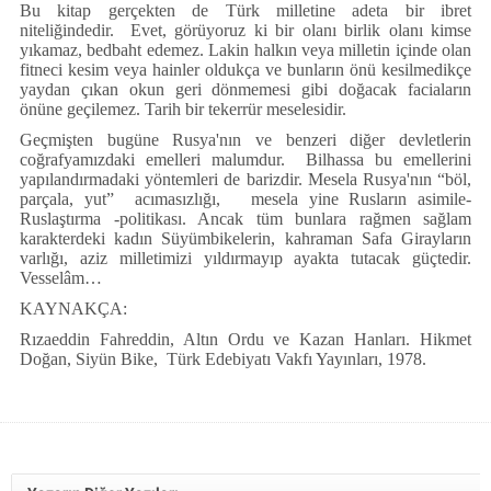
Bu kitap gerçekten de Türk milletine adeta bir ibret
niteliğindedir. Evet, görüyoruz ki bir olanı birlik olanı kimse
yıkamaz, bedbaht edemez. Lakin halkın veya milletin içinde olan
fitneci kesim veya hainler oldukça ve bunların önü kesilmedikçe
yaydan çıkan okun geri dönmemesi gibi doğacak faciaların
önüne geçilemez. Tarih bir tekerrür meselesidir.
Geçmişten bugüne Rusya'nın ve benzeri diğer devletlerin
coğrafyamızdaki emelleri malumdur. Bilhassa bu emellerini
yapılandırmadaki yöntemleri de barizdir. Mesela Rusya'nın “böl,
parçala, yut” acımasızlığı, mesela yine Rusların asimile-
Ruslaştırma -politikası. Ancak tüm bunlara rağmen sağlam
karakterdeki kadın Süyümbikelerin, kahraman Safa Girayların
varlığı, aziz milletimizi yıldırmayıp ayakta tutacak güçtedir.
Vesselâm…
KAYNAKÇA:
Rızaeddin Fahreddin, Altın Ordu ve Kazan Hanları. Hikmet
Doğan, Siyün Bike, Türk Edebiyatı Vakfı Yayınları, 1978.