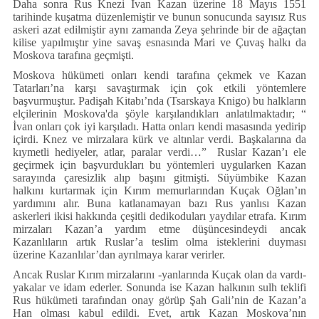
Daha sonra Rus Knezi İvan Kazan üzerine 18 Mayıs 1551
tarihinde kuşatma düzenlemiştir ve bunun sonucunda sayısız Rus
askeri azat edilmiştir aynı zamanda Zeya şehrinde bir de ağaçtan
kilise yapılmıştır yine savaş esnasında Mari ve Çuvaş halkı da
Moskova tarafına geçmişti.
Moskova hükümeti onları kendi tarafına çekmek ve Kazan
Tatarları’na karşı savaştırmak için çok etkili yöntemlere
başvurmuştur. Padişah Kitabı’nda (Tsarskaya Knigo) bu halkların
elçilerinin Moskova'da şöyle karşılandıkları anlatılmaktadır; “
İvan onları çok iyi karşıladı. Hatta onları kendi masasında yedirip
içirdi. Knez ve mirzalara kürk ve altınlar verdi. Başkalarına da
kıymetli hediyeler, atlar, paralar verdi…” Ruslar Kazan’ı ele
geçirmek için başvurdukları bu yöntemleri uygularken Kazan
sarayında çaresizlik alıp başını gitmişti. Süyümbike Kazan
halkını kurtarmak için Kırım memurlarından Kuçak Oğlan’ın
yardımını alır. Buna katlanamayan bazı Rus yanlısı Kazan
askerleri ikisi hakkında çeşitli dedikoduları yaydılar etrafa. Kırım
mirzaları Kazan’a yardım etme düşüncesindeydi ancak
Kazanlıların artık Ruslar’a teslim olma isteklerini duyması
üzerine Kazanlılar’dan ayrılmaya karar verirler.
Ancak Ruslar Kırım mirzalarını -yanlarında Kuçak olan da vardı-
yakalar ve idam ederler. Sonunda ise Kazan halkının sulh teklifi
Rus hükümeti tarafından onay görüp Şah Gali’nin de Kazan’a
Han olması kabul edildi. Evet, artık Kazan Moskova’nın