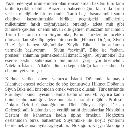
Künye
Yazılı edebiyat ürünlerinden olan romanlardan bazıları türü kimi
tarihi içerikli olabilir. Birazdan bahsedeceğim kitap da tarihi
İletişim
vesika niteliğinde bir romandır. Tarih başlı başına milli şuura
ebediyet kazandırmakla birlikte geçmişteki milletlerin,
milletimizin farklı coğrafyalarda bıraktığı- adeta mıh gibi
zihinlere çakılan- önemli ahvali dile getiren muazzam bir ilimdir.
Tarihi bir roman olan Süyümbike, Kırım Türklerinin incelikli
dünyasından süzülüp gelen bir eserdir. [Hikmet Doğan, Siyün
Bike] İşe hemen Süyümbike /Süyün Bike ‘ nin anlamını
vermekle başlıyorum.
Siyün “sevimli”, Bike ise “sultan,
prenses” anlamına gelmektedir.[Hikmet Doğan, Süyümbike] Bu
eserde kadın kahramanın bulunması garip görülmemelidir.
Nitekim İslam - Allah'ın dini- erkeğe olduğu kadar kadına da
ehemmiyet vermiştir.
Kadına verilen önem yalnızca İslami Dönemde kalmayıp
İslamiyet öncesi gelenekte de söz konusuydu Hikmet Doğan'ın
Siyün Bike adlı kitabından örnek verecek olursak: Türk tarihinde
kurultayın ikinci üyesinin daima kadın olması vb. Ayrıca kadın
tipinin kahramanlığı sadece bunlarla da sınırlı değildir. Profesör
Doktor Özkul Çobanoğlu'nun Türk Dünyası Epik Destan
Geleneği adlı kitabında yer verdiği tarihi destanlardan Nözüğüm
Destanı da kahraman kadın tipine örnektir. Nögözüm
destanından biraz bahsetmek Süyümbike ile koşut yönlerini
belirlemek adına fayda sağlayabilir. Nözüğüm, Kaşgar’da doğup