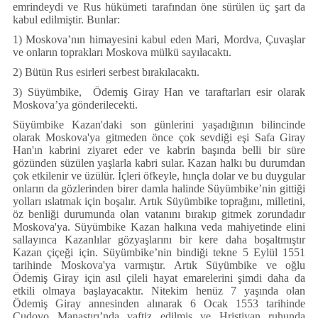
emrindeydi ve Rus hükümeti tarafından öne sürülen üç şart da
kabul edilmiştir. Bunlar:
1) Moskova’nın himayesini kabul eden Mari, Mordva, Çuvaşlar
ve onların toprakları Moskova mülkü sayılacaktı.
2) Bütün Rus esirleri serbest bırakılacaktı.
3) Süyümbike, Ödemiş Giray Han ve taraftarları esir olarak
Moskova’ya gönderilecekti.
Süyümbike Kazan'daki son günlerini yaşadığının bilincinde
olarak Moskova'ya gitmeden önce çok sevdiği eşi Safa Giray
Han'ın kabrini ziyaret eder ve kabrin başında belli bir süre
gözünden süzülen yaşlarla kabri sular. Kazan halkı bu durumdan
çok etkilenir ve üzülür. İçleri öfkeyle, hınçla dolar ve bu duygular
onların da gözlerinden birer damla halinde Süyümbike’nin gittiği
yolları ıslatmak için boşalır. Artık Süyümbike toprağını, milletini,
öz benliği durumunda olan vatanını bırakıp gitmek zorundadır
Moskova'ya. Süyümbike Kazan halkına veda mahiyetinde elini
sallayınca Kazanlılar gözyaşlarını bir kere daha boşaltmıştır
Kazan çiçeği için. Süyümbike’nin bindiği tekne 5 Eylül 1551
tarihinde Moskova'ya varmıştır. Artık Süyümbike ve oğlu
Ödemiş Giray için asıl çileli hayat emarelerini şimdi daha da
etkili olmaya başlayacaktır. Nitekim henüz 7 yaşında olan
Ödemiş Giray annesinden alınarak 6 Ocak 1553 tarihinde
Çudovo Manastırı’nda vaftiz edilmiş ve Hristiyan ruhunda