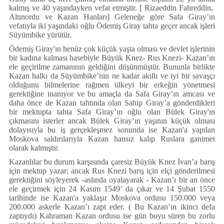
kalmış ve 40 yaşındayken vefat etmiştir. [ Rizaeddin Fahreddin,
Altınordu ve Kazan Hanları] Geleneğe göre Safa Giray’ın
vefatıyla iki yaşındaki oğlu Ödemiş Giray tahta geçer ancak işleri
Süyümbike yürütür.
Ödemiş Giray'ın henüz çok küçük yaşta olması ve devlet işlerinin
bir kadına kalması hasebiyle Büyük Knez- Rus Knezi- Kazan’ın
ele geçirilme zamanının geldiğini düşünmüştür. Bununla birlikte
Kazan halkı da Süyümbike’nin ne kadar akıllı ve iyi bir savaşçı
olduğunu bilmelerine rağmen ülkeyi bir erkeğin yönetmesi
gerektiğine inanıyor ve bu amaçla da Safa Giray’ın amcası ve
daha önce de Kazan tahtında olan Sahip Giray’a gönderdikleri
bir mektupta tahta Safa Giray’ın oğlu olan Bülek Giray'ın
çıkmasını isterler ancak Bülek Giray’ın yaşının küçük olması
dolayısıyla bu iş gerçekleşmez sonunda ise Kazan'a yapılan
Moskova saldırılarıyla Kazan hansız kalıp Ruslara ganimet
olarak kalmıştır.
Kazanlılar bu durum karşısında çaresiz Büyük Knez İvan’a barış
için mektup yazar; ancak Rus Knezi barış için elçi gönderilmesi
gerektiğini söyleyerek -aslında oyalayarak - Kazan’ı bir an önce
ele geçirmek için 24 Kasım 1549’ da çıkar ve 14 Şubat 1550
tarihinde ise Kazan'a yaklaşır Moskova ordusu 150.000 veya
200.000 askerle Kazan’ı zapt eder. ( Bu Kazan’ın ikinci defa
zaptıydı) Kahraman Kazan ordusu ise gün boyu süren bu zorlu