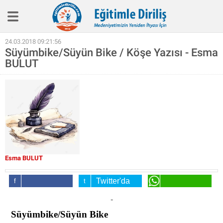
Eğitim İlkelerimiz
24.03.2018 09:21:56
Süyümbike/Süyün Bike / Köşe Yazısı - Esma
Haber
BULUT
Köşe Yazıları
Biyografi
Röpotaj
Aile Eğitimi
SineEğitim
Esma BULUT
Video
Kitap
Twitter'da
Facebook'da
Paylaş
WhatsApp'da
-
Hakkımızda
Paylaş
Paylaş
Süyümbike/Süyün Bike