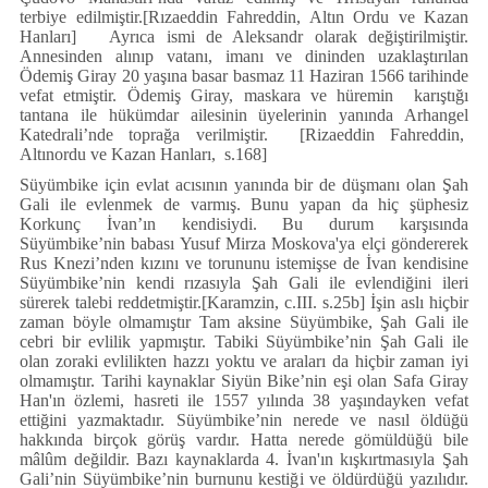
terbiye edilmiştir.[Rızaeddin Fahreddin, Altın Ordu ve Kazan
Hanları] Ayrıca ismi de Aleksandr olarak değiştirilmiştir.
Annesinden alınıp vatanı, imanı ve dininden uzaklaştırılan
Ödemiş Giray 20 yaşına basar basmaz 11 Haziran 1566 tarihinde
vefat etmiştir. Ödemiş Giray, maskara ve hüremin karıştığı
tantana ile hükümdar ailesinin üyelerinin yanında Arhangel
Katedrali’nde toprağa verilmiştir. [Rizaeddin Fahreddin,
Altınordu ve Kazan Hanları, s.168]
Süyümbike için evlat acısının yanında bir de düşmanı olan Şah
Gali ile evlenmek de varmış. Bunu yapan da hiç şüphesiz
Korkunç İvan’ın kendisiydi. Bu durum karşısında
Süyümbike’nin babası Yusuf Mirza Moskova'ya elçi göndererek
Rus Knezi’nden kızını ve torununu istemişse de İvan kendisine
Süyümbike’nin kendi rızasıyla Şah Gali ile evlendiğini ileri
sürerek talebi reddetmiştir.[Karamzin, c.III. s.25b] İşin aslı hiçbir
zaman böyle olmamıştır Tam aksine Süyümbike, Şah Gali ile
cebri bir evlilik yapmıştır. Tabiki Süyümbike’nin Şah Gali ile
olan zoraki evlilikten hazzı yoktu ve araları da hiçbir zaman iyi
olmamıştır. Tarihi kaynaklar Siyün Bike’nin eşi olan Safa Giray
Han'ın özlemi, hasreti ile 1557 yılında 38 yaşındayken vefat
ettiğini yazmaktadır. Süyümbike’nin nerede ve nasıl öldüğü
hakkında birçok görüş vardır. Hatta nerede gömüldüğü bile
mâlûm değildir. Bazı kaynaklarda 4. İvan'ın kışkırtmasıyla Şah
Gali’nin Süyümbike’nin burnunu kestiği ve öldürdüğü yazılıdır.