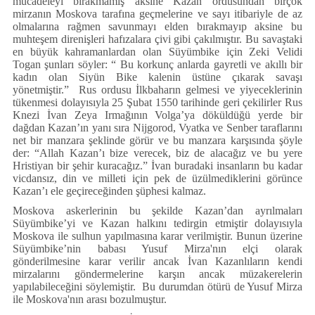
mücadeleyi bırakmamış aksine Kazan ordusundan birçok
mirzanın Moskova tarafına geçmelerine ve sayı itibariyle de az
olmalarına rağmen savunmayı elden bırakmayıp aksine bu
muhteşem direnişleri hafızalara çivi gibi çakılmıştır. Bu savaştaki
en büyük kahramanlardan olan Süyümbike için Zeki Velidi
Togan şunları söyler: “ Bu korkunç anlarda gayretli ve akıllı bir
kadın olan Siyün Bike kalenin üstüne çıkarak savaşı
yönetmiştir.” Rus ordusu İlkbaharın gelmesi ve yiyeceklerinin
tükenmesi dolayısıyla 25 Şubat 1550 tarihinde geri çekilirler Rus
Knezi İvan Zeya Irmağının Volga’ya döküldüğü yerde bir
dağdan Kazan’ın yanı sıra Nijgorod, Vyatka ve Senber taraflarını
net bir manzara şeklinde görür ve bu manzara karşısında şöyle
der: “Allah Kazan’ı bize verecek, biz de alacağız ve bu yere
Hristiyan bir şehir kuracağız.” İvan buradaki insanların bu kadar
vicdansız, din ve milleti için pek de üzülmediklerini görünce
Kazan’ı ele geçireceğinden şüphesi kalmaz.
Moskova askerlerinin bu şekilde Kazan’dan ayrılmaları
Süyümbike’yi ve Kazan halkını tedirgin etmiştir dolayısıyla
Moskova ile sulhun yapılmasına karar verilmiştir. Bunun üzerine
Süyümbike’nin babası Yusuf Mirza'nın elçi olarak
gönderilmesine karar verilir ancak İvan Kazanlıların kendi
mirzalarını göndermelerine karşın ancak müzakerelerin
yapılabileceğini söylemiştir. Bu durumdan ötürü de Yusuf Mirza
ile Moskova'nın arası bozulmuştur.