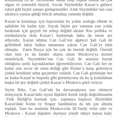
olgun ve yetenekli biriydi. Ancak Süyümbike Kazan’a gidince
eskisi gibi hiçbir zaman görüşemediler. Artık Süyümbike’nin canı
sıkılınca yanına gittiği biricik arkadaşı yanında değildi.
Kazan’ın kurtuluşu için başvurulan bu yolun zorluğu elbette ki
aşikârdır bir kadın için. Ancak hiçbir şey vatanını yarı yolda
bırakmak için geçerli bir sebep değildi aksine Rus politika ve
entrikalarıyla dolu Kazan’ı kurtarmak daha da önem arz
ediyordu. Kazan tahtına Can Gali’nin ağabeyi Şah Gali de
gelebilirdi lakin halkın tamamına yakını Can Gali’ye tabii
olmuştu. Zaten Rusya için bu çok da önemli değildi. Önemli
olan kim ya da kimler olursa olsun Moskova'ya hizmet
etmeleriydi. Süyümbike’nin Can Gali ile arasının bozuk
olduğunu tarihi kaynaklardan öğrenebiliyoruz. Can Gali her ne
kadar onu sevse de onun dediği gibi Ruslar’a karşı gelemiyor
çünkü kendisini tahta geçirenler onlardı. Can Gali görünüşte her
ne kadar Kazan’ın başında gibi görünüyorsa da bu iş kuklalıktan
başka bir şey değildi çünkü Kazan’a Moskova şekil veriyor.
Siyün Bike, Can Gali’nin bu davranışlarına razı olmuyor
dolayısıyla Kazan'daki siyasi ilişkileri kendi isteği doğrultusunda
-Türk Birliği'ni kurmak için- yapmaya başlıyor. Böylelikle
Kazan'daki Kırım ve Nogay hanlıklarını da tek çatı altında
topladı. Tam bu sıralarda Moskova'da III.Vasily vefat eder ve
Moskova - Kazan ilişkileri olumsuz yönde etkiye maruz kalır.