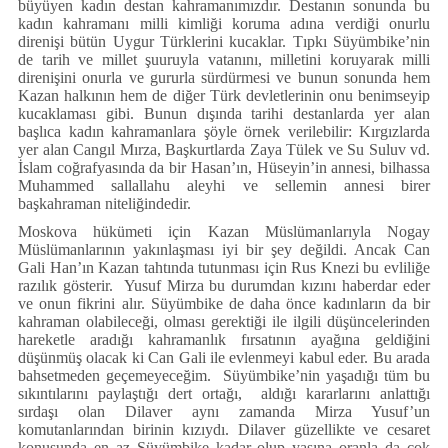
büyüyen kadın destan kahramanımızdır. Destanın sonunda bu
kadın kahramanı milli kimliği koruma adına verdiği onurlu
direnişi bütün Uygur Türklerini kucaklar. Tıpkı Süyümbike’nin
de tarih ve millet şuuruyla vatanını, milletini koruyarak milli
direnişini onurla ve gururla sürdürmesi ve bunun sonunda hem
Kazan halkının hem de diğer Türk devletlerinin onu benimseyip
kucaklaması gibi. Bunun dışında tarihi destanlarda yer alan
başlıca kadın kahramanlara şöyle örnek verilebilir: Kırgızlarda
yer alan Cangıl Mırza, Başkurtlarda Zaya Tülek ve Su Suluv vd.
İslam coğrafyasında da bir Hasan’ın, Hüseyin’in annesi, bilhassa
Muhammed sallallahu aleyhi ve sellemin annesi birer
başkahraman niteliğindedir.
Moskova hükümeti için Kazan Müslümanlarıyla Nogay
Müslümanlarının yakınlaşması iyi bir şey değildi. Ancak Can
Gali Han’ın Kazan tahtında tutunması için Rus Knezi bu evliliğe
razılık gösterir. Yusuf Mirza bu durumdan kızını haberdar eder
ve onun fikrini alır. Süyümbike de daha önce kadınların da bir
kahraman olabileceği, olması gerektiği ile ilgili düşüncelerinden
hareketle aradığı kahramanlık fırsatının ayağına geldiğini
düşünmüş olacak ki Can Gali ile evlenmeyi kabul eder. Bu arada
bahsetmeden geçemeyeceğim. Süyümbike’nin yaşadığı tüm bu
sıkıntılarını paylaştığı dert ortağı, aldığı kararlarını anlattığı
sırdaşı olan Dilaver aynı zamanda Mirza Yusuf’un
komutanlarından birinin kızıydı. Dilaver güzellikte ve cesaret
konusunda en az Süyümbike kadar olup yaşına oranla da çok