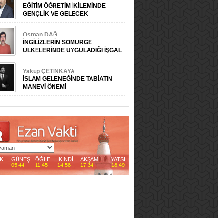
EĞİTİM ÖĞRETİM İKİLEMİNDE
GENÇLİK VE GELECEK
Osman DAĞ
İNGİLİZLERİN SÖMÜRGE
ÜLKELERİNDE UYGULADIĞI İŞGAL
ÖNCESİ FAALİYETLER
Yakup ÇETİNKAYA
İSLAM GELENEĞİNDE TABİATIN
MANEVİ ÖNEMİ
AK
GÜNEŞ
ÖĞLE
İKİNDİ
AKŞAM
YATSI
2
05:44
11:45
14:58
17:34
18:49