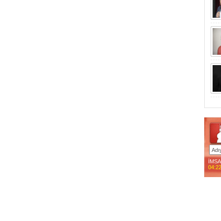
İMS
04:2