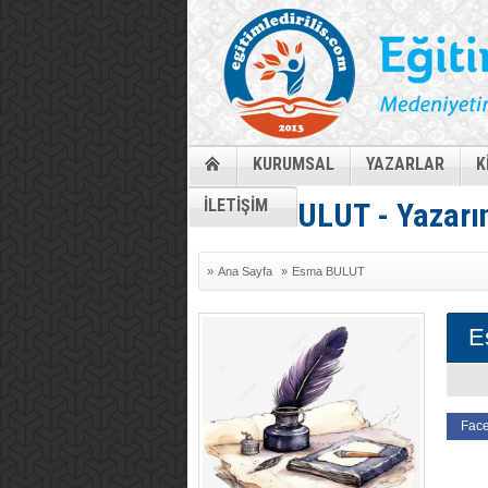
KURUMSAL
YAZARLAR
K
İLETİŞİM
Esma BULUT - Yazarın
»
Ana Sayfa
»
Esma BULUT
E
Face