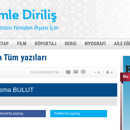
İTAP
FİLM
RÖPORTAJ
DERGİ
BİYOGRAFİ
AİLE EĞ
 Tüm yazıları
24.03.2018 09:21:56
Bu 
sma BULUT
book'ta paylaş
Twitter'da paylaş