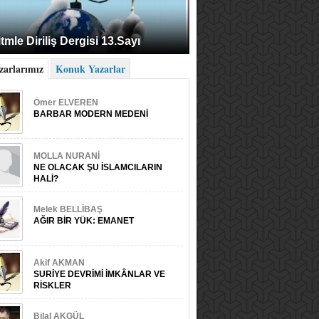
tmle Diriliş Dergisi 13.Sayı
zarlarımız
Konuk Yazarlar
Ömer ELVEREN
BARBAR MODERN MEDENİ
MOLLA NURANİ
NE OLACAK ŞU İSLAMCILARIN
HALİ?
Melek BELLİBAŞ
AĞIR BİR YÜK: EMANET
Akif AKMAN
SURİYE DEVRİMİ İMKÂNLAR VE
RİSKLER
Bilal AKGÜL