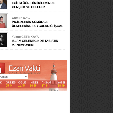
EĞİTİM ÖĞRETİM İKİLEMİNDE
GENÇLİK VE GELECEK
Osman DAĞ
İNGİLİZLERİN SÖMÜRGE
ÜLKELERİNDE UYGULADIĞI İŞGAL
ÖNCESİ FAALİYETLER
Yakup ÇETİNKAYA
İSLAM GELENEĞİNDE TABİATIN
MANEVİ ÖNEMİ
AK
GÜNEŞ
ÖĞLE
İKİNDİ
AKŞAM
YATSI
2
05:44
11:45
14:58
17:34
18:49