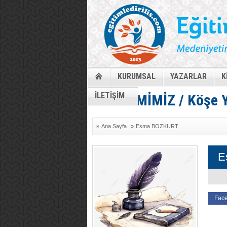
KURUMSAL
YAZARLAR
K
İLETİŞİM
GÜNDEMİMİZ / Köşe Y
»
Ana Sayfa
»
Esma BOZKURT
E
Face