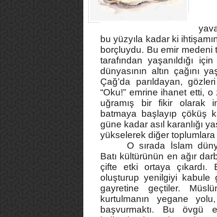
yav
bu yüzyıla kadar ki ihtişamın
borçluydu. Bu emir medeni t
tarafından yaşanıldığı içi
dünyasının altın çağını ya
Çağ’da parıldayan, gözle
“Oku!” emrine ihanet etti, 
uğramış bir fikir olarak 
batmaya başlayıp çöküş kaç
güne kadar asıl karanlığı yaş
yükselerek diğer toplumlara
O sırada İslam dünya
Batı kültürünün en ağır da
çifte etki ortaya çıkardı.
oluşturup yenilgiyi kabule
gayretine geçtiler. Müsl
kurtulmanın yegane yol
başvurmaktı. Bu övgü ed