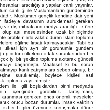
esapları aracılığıyla yapılan canlı yayınlar,
 tüm canlılığı ile Müslümanların gündeminde
ktadır. Müslüman gençlik kendine dair yeni
 ifadeyle davasının sürüklemesi gereken
 ve dış mihrakların medya aracılığı ile öne
olup asıl meselesinden uzak bir biçimde
ahte problemlerle vakit öldüren İslam toplumu
elere eğilme fırsatı kalmayacaktır. Tabi bu
m ülkesi için ayrı bir görünümle gündem
u gibi tüm ülkelerin ortak sorunlarından biri
 çok iyi bir şekilde topluma akıtarak günceli
mayı başarmıştır. Maalesef ki bu sorun
lmayıp kanlı çatışmalara sebep olmuş, bir
şine sürüklemiş, böylece kişileri asıl
k toplumu zayıflatmıştır.
em ile ilgili boşluklardan birini medyada
in içeriğinde görebiliriz. Tartışılması,
ı aranması gereken onca önemli meseleler
arak orucu bozan durumlar, imsak vaktinin
i ezber bilgiler üzerinde konuşmalar döner