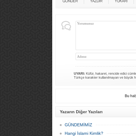
UYARI:
Küfür, hakaret, rencide edici cümlel
Türkçe karakter kullanılmayan ve büyük h
Bu hab
Yazarın Diğer Yazıları
GÜNDEMİMİZ
Hangi İslami Kimlik?