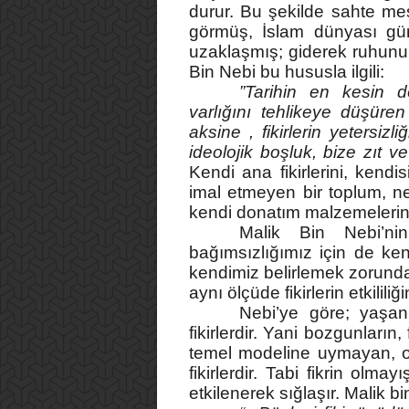
durur. Bu şekilde sahte me
görmüş, İslam dünyası gü
uzaklaşmış; giderek ruhunu,
Bin Nebi bu hususla ilgili:
”Tarihin en kesin d
varlığını tehlikeye düşüren
aksine , fikirlerin yetersizl
ideolojik boşluk, bize zıt v
Kendi ana fikirlerini, kend
imal etmeyen bir toplum, ne
kendi donatım malzemeleri
Malik Bin Nebi’ni
bağımsızlığımız için de ke
kendimiz belirlemek zorunda
aynı ölçüde fikirlerin etkilili
Nebi’ye göre; yaşa
fikirlerdir. Yani bozgunların
temel modeline uymayan, ori
fikirlerdir. Tabi fikrin olm
etkilenerek sığlaşır. Malik 