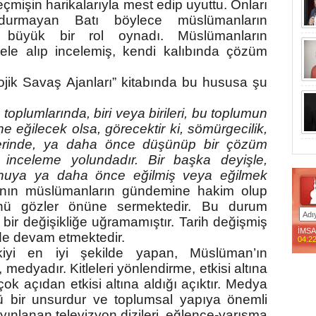
çmişin harikalarıyla mest edip uyuttu. Onları
urmayan Batı böylece müslümanların
e büyük bir rol oynadı. Müslümanların
ele alıp incelemiş, kendi kalıbında çözüm
ojik Savaş Ajanları” kitabında bu hususa şu
lumlarında, biri veya birileri, bu toplumun
e eğilecek olsa, görecektir ki, sömürgecilik,
erinde, ya daha önce düşünüp bir çözüm
inceleme yolundadır. Bir başka deyişle,
konuya ya daha önce eğilmiş veya eğilmek
tı’nın müslümanların gündemine hakim olup
nü gözler önüne sermektedir. Bu durum
ir değişikliğe uğramamıştır. Tarih değişmiş
İMS
de devam etmektedir.
04:2
yi en iyi şekilde yapan, Müslüman’ın
edyadır. Kitleleri yönlendirme, etkisi altına
 çok açıdan etkisi altına aldığı açıktır. Medya
ü bir unsurdur ve toplumsal yapıya önemli
yınlanan televizyon dizileri, eğlence-yarışma