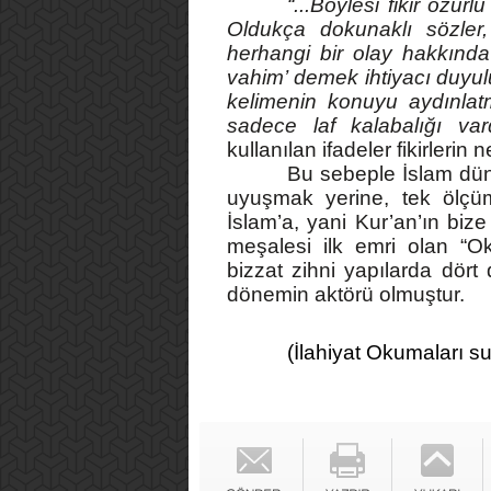
“...Böylesi fikir özür
Oldukça dokunaklı sözler, 
herhangi bir olay hakkında
vahim’ demek ihtiyacı duyulu
kelimenin konuyu aydınlatm
sadece laf kalabalığı var
kullanılan ifadeler fikirlerin
Bu sebeple İslam dün
uyuşmak yerine, tek ölç
İslam’a, yani Kur’an’ın biz
meşalesi ilk emri olan “Ok
bizzat zihni yapılarda dört 
dönemin aktörü olmuştur.
(İlahiyat Okumaları s