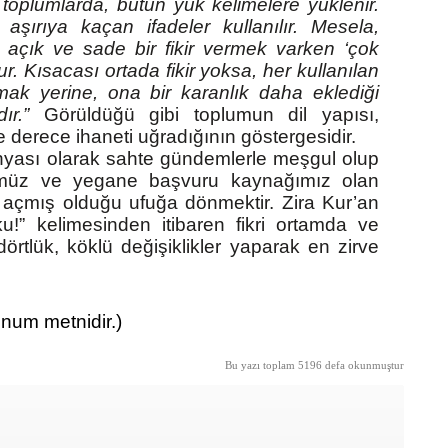
lü toplumlarda, bütün yük kelimelere yüklenir.
aşırıya kaçan ifadeler kullanılır. Mesela,
 açık ve sade bir fikir vermek varken ‘çok
r. Kısacası ortada fikir yoksa, her kullanılan
ak yerine, ona bir karanlık daha eklediği
dır.”
Görüldüğü gibi toplumun dil yapısı,
 ne derece ihaneti uğradığının göstergesidir.
yası olarak sahte gündemlerle meşgul olup
ümüz ve yegane başvuru kaynağımız olan
e açmış olduğu ufuğa dönmektir. Zira Kur’an
u!” kelimesinden itibaren fikri ortamda ve
dörtlük, köklü değişiklikler yaparak en zirve
unum metnidir.)
Bu yazı toplam 5196 defa okunmuştur