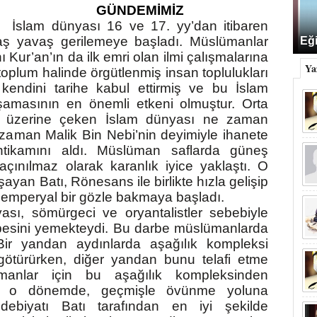
GÜNDEMİMİZ
İslam dünyası 16 ve 17. yy’dan itibaren
aş yavaş gerilemeye başladı. Müslümanlar
Eği
ı Kur’an’ın da ilk emri olan ilmi çalışmalarına
Ya
oplum halinde örgütlenmiş insan toplulukları
n kendini tarihe kabul ettirmiş ve bu İslam
şamasının en önemli etkeni olmuştur. Orta
ri üzerine çeken İslam dünyası ne zaman
o zaman Malik Bin Nebi’nin deyimiyle ihanete
intikamını aldı. Müslüman saflarda güneş
ınılmaz olarak karanlık iyice yaklaştı. O
ayan Batı, Rönesans ile birlikte hızla gelişip
 emperyal bir gözle bakmaya başladı.
sı, sömürgeci ve oryantalistler sebebiyle
rbesini yemekteydi. Bu darbe müslümanlarda
 Bir yandan aydınlarda aşağılık kompleksi
 götürürken, diğer yandan bunu telafi etme
ümanlar için bu aşağılık kompleksinden
u, o dönemde, geçmişle övünme yoluna
ebiyatı Batı tarafından en iyi şekilde