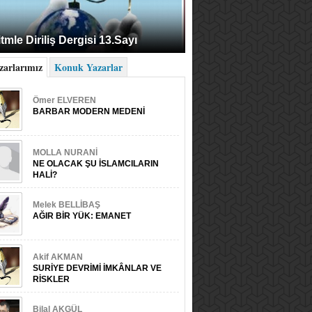
tmle Diriliş Dergisi 13.Sayı
zarlarımız
Konuk Yazarlar
Ömer ELVEREN
BARBAR MODERN MEDENİ
MOLLA NURANİ
NE OLACAK ŞU İSLAMCILARIN
HALİ?
Melek BELLİBAŞ
AĞIR BİR YÜK: EMANET
Akif AKMAN
SURİYE DEVRİMİ İMKÂNLAR VE
RİSKLER
Bilal AKGÜL