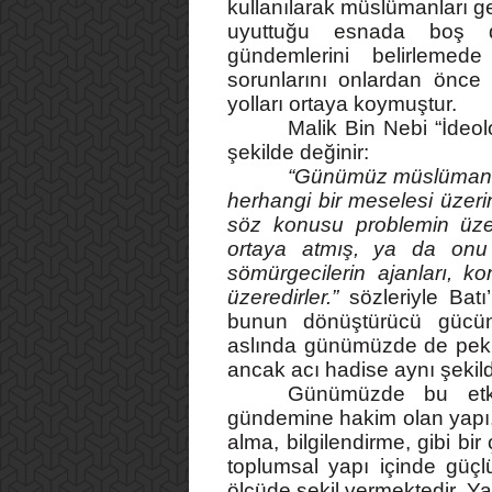
kullanılarak müslümanları ge
uyuttuğu esnada boş d
gündemlerini belirlemed
sorunlarını onlardan önce 
yolları ortaya koymuştur.
Malik Bin Nebi “İdeol
şekilde değinir:
“Günümüz müslüman top
herhangi bir meselesi üzerin
söz konusu problemin üz
ortaya atmış, ya da onu 
sömürgecilerin ajanları, 
üzeredirler.”
sözleriyle Ba
bunun dönüştürücü gücü
aslında günümüzde de pek b
ancak acı hadise aynı şekil
Günümüzde bu etki
gündemine hakim olan yapı, m
alma, bilgilendirme, gibi bir
toplumsal yapı içinde güçl
ölçüde şekil vermektedir. Ya