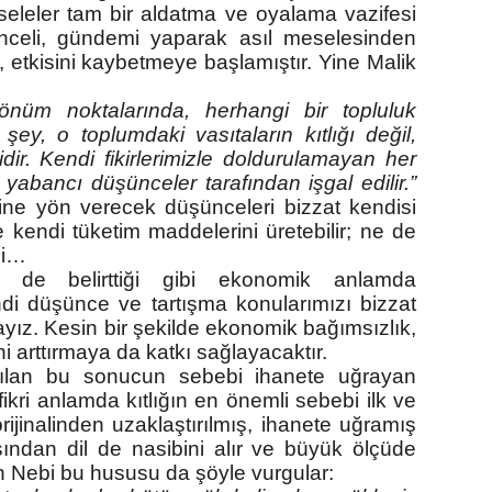
seleler tam bir aldatma ve oyalama vazifesi
nceli, gündemi yaparak asıl meselesinden
 etkisini kaybetmeye başlamıştır. Yine Malik
önüm noktalarında, herhangi bir topluluk
 şey, o toplumdaki vasıtaların kıtlığı değil,
iğidir. Kendi fikirlerimizle doldurulamayan her
e yabancı düşünceler tarafından işgal edilir.”
isine yön verecek düşünceleri bizzat kendisi
 kendi tüketim maddelerini üretebilir; ne de
ni…
n de belirttiği gibi ekonomik anlamda
ndi düşünce ve tartışma konularımızı bizzat
yız. Kesin bir şekilde ekonomik bağımsızlık,
ğini arttırmaya da katkı sağlayacaktır.
nılan bu sonucun sebebi ihanete uğrayan
, fikri anlamda kıtlığın en önemli sebebi ilk ve
jinalinden uzaklaştırılmış, ihanete uğramış
ayışından dil de nasibini alır ve büyük ölçüde
bin Nebi bu hususu da şöyle vurgular: