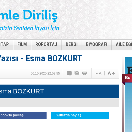
İTAP
FİLM
RÖPORTAJ
DERGİ
BİYOGRAFİ
AİLE EĞ
azısı - Esma BOZKURT
30.10.2020 22:02:55
Bu 
sma BOZKURT
book'ta paylaş
Twitter'da paylaş