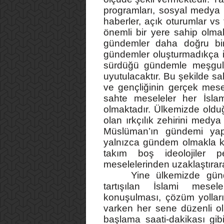
programları, sosyal medya h
haberler, açık oturumlar vs
önemli bir yere sahip olma
gündemler daha doğru bir
gündemler oluşturmadıkça iç
sürdüğü gündemle meşgul 
uyutulacaktır. Bu şekilde s
ve gençliğinin gerçek mesel
sahte meseleler her İsla
olmaktadır. Ülkemizde olduğ
olan ırkçılık zehirini medya
Müslüman’ın gündemi yap
yalnızca gündem olmakla ka
takım boş ideolojiler pe
meselelerinden uzaklaştırara
Yine ülkemizde günd
tartışılan İslami meselen
konuşulması, çözüm yollar
varken her sene düzenli ol
başlama saati-dakikası gib