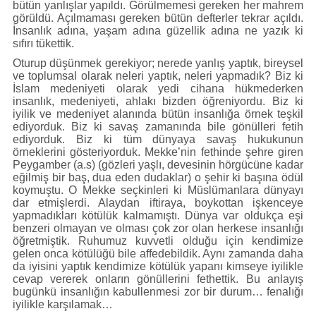
bütün yanlışlar yapıldı. Görülmemesi gereken her mahrem
görüldü. Açılmaması gereken bütün defterler tekrar açıldı.
İnsanlık adına, yaşam adına güzellik adına ne yazık ki
sıfırı tükettik.
Oturup düşünmek gerekiyor; nerede yanlış yaptık, bireysel
ve toplumsal olarak neleri yaptık, neleri yapmadık? Biz ki
İslam medeniyeti olarak yedi cihana hükmederken
insanlık, medeniyeti, ahlakı bizden öğreniyordu. Biz ki
iyilik ve medeniyet alanında bütün insanlığa örnek teşkil
ediyorduk. Biz ki savaş zamanında bile gönülleri fetih
ediyorduk. Biz ki tüm dünyaya savaş hukukunun
örneklerini gösteriyorduk. Mekke’nin fethinde şehre giren
Peygamber (a.s) (gözleri yaşlı, devesinin hörgücüne kadar
eğilmiş bir baş, dua eden dudaklar) o şehir ki başına ödül
koymuştu. O Mekke seçkinleri ki Müslümanlara dünyayı
dar etmişlerdi. Alaydan iftiraya, boykottan işkenceye
yapmadıkları kötülük kalmamıştı. Dünya var oldukça eşi
benzeri olmayan ve olması çok zor olan herkese insanlığı
öğretmiştik. Ruhumuz kuvvetli olduğu için kendimize
gelen onca kötülüğü bile affedebildik. Aynı zamanda daha
da iyisini yaptık kendimize kötülük yapanı kimseye iyilikle
cevap vererek onların gönüllerini fethettik. Bu anlayış
bugünkü insanlığın kabullenmesi zor bir durum… fenalığı
iyilikle karşılamak…