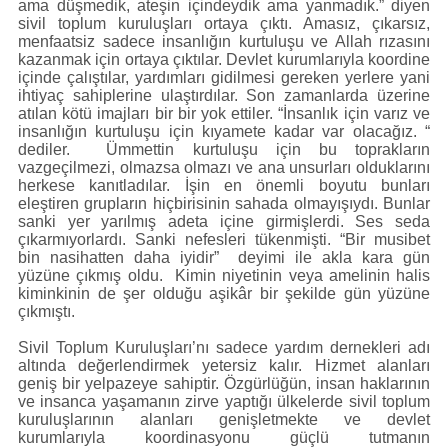
ama düşmedik, ateşin içindeydik ama yanmadık.” diyen
sivil toplum kuruluşları ortaya çıktı. Amasız, çıkarsız,
menfaatsiz sadece insanlığın kurtuluşu ve Allah rızasını
kazanmak için ortaya çıktılar. Devlet kurumlarıyla koordine
içinde çalıştılar, yardımları gidilmesi gereken yerlere yani
ihtiyaç sahiplerine ulaştırdılar. Son zamanlarda üzerine
atılan kötü imajları bir bir yok ettiler. “İnsanlık için varız ve
insanlığın kurtuluşu için kıyamete kadar var olacağız. “
dediler. Ümmettin kurtuluşu için bu toprakların
vazgeçilmezi, olmazsa olmazı ve ana unsurları olduklarını
herkese kanıtladılar. İşin en önemli boyutu bunları
eleştiren grupların hiçbirisinin sahada olmayışıydı. Bunlar
sanki yer yarılmış adeta içine girmişlerdi. Ses seda
çıkarmıyorlardı. Sanki nefesleri tükenmişti. “Bir musibet
bin nasihatten daha iyidir” deyimi ile akla kara gün
yüzüne çıkmış oldu. Kimin niyetinin veya amelinin halis
kiminkinin de şer olduğu aşikâr bir şekilde gün yüzüne
çıkmıştı.
Sivil Toplum Kuruluşları’nı sadece yardım dernekleri adı
altında değerlendirmek yetersiz kalır. Hizmet alanları
geniş bir yelpazeye sahiptir. Özgürlüğün, insan haklarının
ve insanca yaşamanın zirve yaptığı ülkelerde sivil toplum
kuruluşlarının alanları genişletmekte ve devlet
kurumlarıyla koordinasyonu güçlü tutmanın