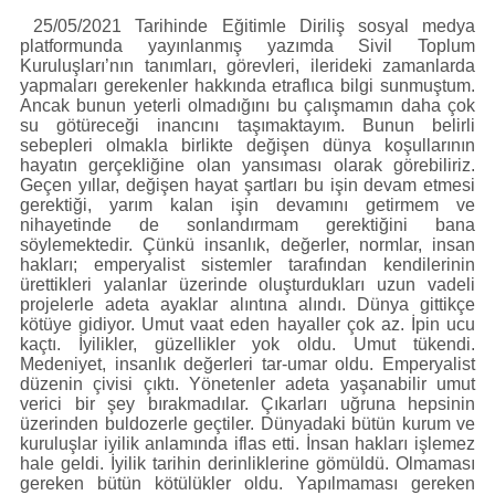
Künye
Paylaş
Paylaş
25/05/2021 Tarihinde Eğitimle Diriliş sosyal medya
İletişim
platformunda yayınlanmış yazımda Sivil Toplum
Kuruluşları’nın tanımları, görevleri, ilerideki zamanlarda
yapmaları gerekenler hakkında etraflıca bilgi sunmuştum.
Ancak bunun yeterli olmadığını bu çalışmamın daha çok
su götüreceği inancını taşımaktayım. Bunun belirli
sebepleri olmakla birlikte değişen dünya koşullarının
hayatın gerçekliğine olan yansıması olarak görebiliriz.
Geçen yıllar, değişen hayat şartları bu işin devam etmesi
gerektiği, yarım kalan işin devamını getirmem ve
nihayetinde de sonlandırmam gerektiğini bana
söylemektedir. Çünkü insanlık, değerler, normlar, insan
hakları; emperyalist sistemler tarafından kendilerinin
ürettikleri yalanlar üzerinde oluşturdukları uzun vadeli
projelerle adeta ayaklar alıntına alındı. Dünya gittikçe
kötüye gidiyor. Umut vaat eden hayaller çok az. İpin ucu
kaçtı. İyilikler, güzellikler yok oldu. Umut tükendi.
Medeniyet, insanlık değerleri tar-umar oldu. Emperyalist
düzenin çivisi çıktı. Yönetenler adeta yaşanabilir umut
verici bir şey bırakmadılar. Çıkarları uğruna hepsinin
üzerinden buldozerle geçtiler. Dünyadaki bütün kurum ve
kuruluşlar iyilik anlamında iflas etti. İnsan hakları işlemez
hale geldi. İyilik tarihin derinliklerine gömüldü. Olmaması
gereken bütün kötülükler oldu. Yapılmaması gereken