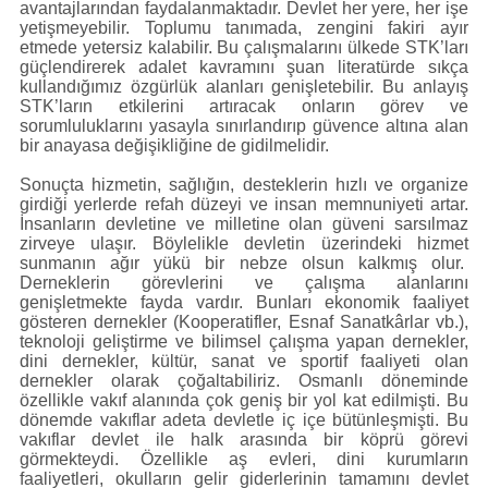
avantajlarından faydalanmaktadır. Devlet her yere, her işe
yetişmeyebilir. Toplumu tanımada, zengini fakiri ayır
etmede yetersiz kalabilir. Bu çalışmalarını ülkede STK’ları
güçlendirerek adalet kavramını şuan literatürde sıkça
kullandığımız özgürlük alanları genişletebilir. Bu anlayış
STK’ların etkilerini artıracak onların görev ve
sorumluluklarını yasayla sınırlandırıp güvence altına alan
bir anayasa değişikliğine de gidilmelidir.
Sonuçta hizmetin, sağlığın, desteklerin hızlı ve organize
girdiği yerlerde refah düzeyi ve insan memnuniyeti artar.
İnsanların devletine ve milletine olan güveni sarsılmaz
zirveye ulaşır. Böylelikle devletin üzerindeki hizmet
sunmanın ağır yükü bir nebze olsun kalkmış olur.
Derneklerin görevlerini ve çalışma alanlarını
genişletmekte fayda vardır. Bunları ekonomik faaliyet
gösteren dernekler (Kooperatifler, Esnaf Sanatkârlar vb.),
teknoloji geliştirme ve bilimsel çalışma yapan dernekler,
dini dernekler, kültür, sanat ve sportif faaliyeti olan
dernekler olarak çoğaltabiliriz. Osmanlı döneminde
özellikle vakıf alanında çok geniş bir yol kat edilmişti. Bu
dönemde vakıflar adeta devletle iç içe bütünleşmişti. Bu
vakıflar devlet ile halk arasında bir köprü görevi
görmekteydi. Özellikle aş evleri, dini kurumların
faaliyetleri, okulların gelir giderlerinin tamamını devlet