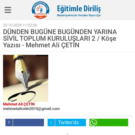
Eğitim İlkelerimiz
29.10.2024 11:02:06
DÜNDEN BUGÜNE BUGÜNDEN YARINA
Haber
SİVİL TOPLUM KURULUŞLARI 2 / Köşe
Köşe Yazıları
Yazısı - Mehmet Ali ÇETİN
Biyografi
Röpotaj
Aile Eğitimi
SineEğitim
Video
Mehmet Ali ÇETİN
Kitap
mehmetalicetin2010@gmail.com
Twitter'da
Hakkımızda
Facebook'da
Paylaş
WhatsApp'da
-