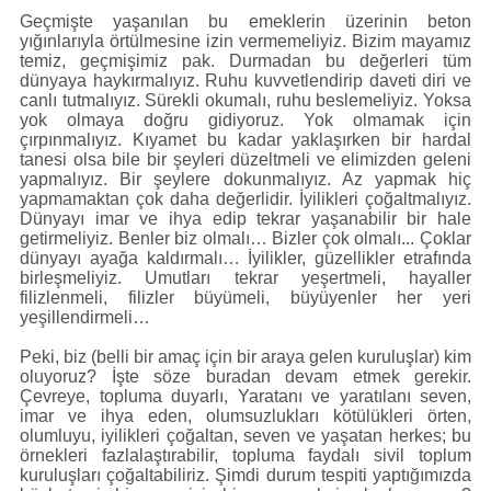
Geçmişte yaşanılan bu emeklerin üzerinin beton
yığınlarıyla örtülmesine izin vermemeliyiz. Bizim mayamız
temiz, geçmişimiz pak. Durmadan bu değerleri tüm
dünyaya haykırmalıyız. Ruhu kuvvetlendirip daveti diri ve
canlı tutmalıyız. Sürekli okumalı, ruhu beslemeliyiz. Yoksa
yok olmaya doğru gidiyoruz. Yok olmamak için
çırpınmalıyız. Kıyamet bu kadar yaklaşırken bir hardal
tanesi olsa bile bir şeyleri düzeltmeli ve elimizden geleni
yapmalıyız. Bir şeylere dokunmalıyız. Az yapmak hiç
yapmamaktan çok daha değerlidir. İyilikleri çoğaltmalıyız.
Dünyayı imar ve ihya edip tekrar yaşanabilir bir hale
getirmeliyiz. Benler biz olmalı… Bizler çok olmalı... Çoklar
dünyayı ayağa kaldırmalı… İyilikler, güzellikler etrafında
birleşmeliyiz. Umutları tekrar yeşertmeli, hayaller
filizlenmeli, filizler büyümeli, büyüyenler her yeri
yeşillendirmeli…
Peki, biz (belli bir amaç için bir araya gelen kuruluşlar) kim
oluyoruz? İşte söze buradan devam etmek gerekir.
Çevreye, topluma duyarlı, Yaratanı ve yaratılanı seven,
imar ve ihya eden, olumsuzlukları kötülükleri örten,
olumluyu, iyilikleri çoğaltan, seven ve yaşatan herkes; bu
örnekleri fazlalaştırabilir, topluma faydalı sivil toplum
kuruluşları çoğaltabiliriz. Şimdi durum tespiti yaptığımızda