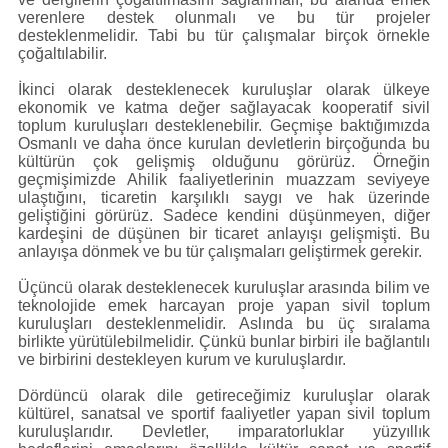
verenlere destek olunmalı ve bu tür projeler
desteklenmelidir. Tabi bu tür çalışmalar birçok örnekle
çoğaltılabilir.
İkinci olarak desteklenecek kuruluşlar olarak ülkeye
ekonomik ve katma değer sağlayacak kooperatif sivil
toplum kuruluşları desteklenebilir. Geçmişe baktığımızda
Osmanlı ve daha önce kurulan devletlerin birçoğunda bu
kültürün çok gelişmiş olduğunu görürüz. Örneğin
geçmişimizde Ahilik faaliyetlerinin muazzam seviyeye
ulaştığını, ticaretin karşılıklı saygı ve hak üzerinde
geliştiğini görürüz. Sadece kendini düşünmeyen, diğer
kardeşini de düşünen bir ticaret anlayışı gelişmişti. Bu
anlayışa dönmek ve bu tür çalışmaları geliştirmek gerekir.
Üçüncü olarak desteklenecek kuruluşlar arasında bilim ve
teknolojide emek harcayan proje yapan sivil toplum
kuruluşları desteklenmelidir. Aslında bu üç sıralama
birlikte yürütülebilmelidir. Çünkü bunlar birbiri ile bağlantılı
ve birbirini destekleyen kurum ve kuruluşlardır.
Dördüncü olarak dile getireceğimiz kuruluşlar olarak
kültürel, sanatsal ve sportif faaliyetler yapan sivil toplum
kuruluşlarıdır. Devletler, imparatorluklar yüzyıllık