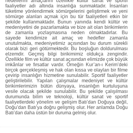
hedeflerini amaçlarını özellikle kültür sanat ve sportif
faaliyetler adı altında insanlığa sunmaktadır. İnsanları
tüketime yönlendirmek sömürgelerini geliştirmek ve yeni
sömürge alanları açmak için bu tür faaliyetleri etkin bir
şekilde kullanmaktadır. Bunun yanında kendi kültür ve
medeniyetini de pazarlamakta ve bize ait olan birikimlerin
de zamanla yozlaşmasına neden olmaktadırlar. Bu
sayede kendimize ait amaç ve hedefler zamanla
unutulmakta, medeniyetimiz açısından bu durum sürekli
olarak bizi geri götürmektedir. Bu boşluğun doldurulması
elzemdir. Geçmiş bilgi birikimimiz oldukça zengindir.
Özellikle film ve kültür sanat açısından elimizde çok büyük
imkânlar ve fırsatlar vardır. Örneğin Kur’an-ı Kerim’deki
birçok gerçekleşmiş ve hak olan kıssa ve olayları bir filme
çevirip insanlığın hizmetine sunulabilir. Sportif faaliyetler
geliştirilebilir. Yapılan çalışmalar medeniyet ve kültür
birikimlerimizin bütün dünyaya, insanlığın kurtuluşuna
vesile olacak şekilde sunulabilir. Bu şekilde çalışılması
durumunda bilim ve teknoloji, kültür sanat ve sportif
faaliyetlerdeki yönelim ve gelişim Batı’dan Doğuya değil,
Doğu’dan Batı’ya doğru gelişmiş olur. Her anlamda Doğu
Batı’dan daha üstün bir duruma gelmiş olur.