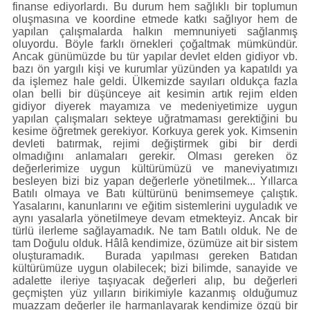
finanse ediyorlardı. Bu durum hem sağlıklı bir toplumun
oluşmasına ve koordine etmede katkı sağlıyor hem de
yapılan çalışmalarda halkın memnuniyeti sağlanmış
oluyordu. Böyle farklı örnekleri çoğaltmak mümkündür.
Ancak günümüzde bu tür yapılar devlet elden gidiyor vb.
bazı ön yargılı kişi ve kurumlar yüzünden ya kapatıldı ya
da işlemez hale geldi. Ülkemizde sayıları oldukça fazla
olan belli bir düşünceye ait kesimin artık rejim elden
gidiyor diyerek mayamıza ve medeniyetimize uygun
yapılan çalışmaları sekteye uğratmaması gerektiğini bu
kesime öğretmek gerekiyor. Korkuya gerek yok. Kimsenin
devleti batırmak, rejimi değiştirmek gibi bir derdi
olmadığını anlamaları gerekir. Olması gereken öz
değerlerimize uygun kültürümüzü ve maneviyatımızı
besleyen bizi biz yapan değerlerle yönetilmek... Yıllarca
Batılı olmaya ve Batı kültürünü benimsemeye çalıştık.
Yasalarını, kanunlarını ve eğitim sistemlerini uyguladık ve
aynı yasalarla yönetilmeye devam etmekteyiz. Ancak bir
türlü ilerleme sağlayamadık. Ne tam Batılı olduk. Ne de
tam Doğulu olduk. Hâlâ kendimize, özümüze ait bir sistem
oluşturamadık. Burada yapılması gereken Batıdan
kültürümüze uygun olabilecek; bizi bilimde, sanayide ve
adalette ileriye taşıyacak değerleri alıp, bu değerleri
geçmişten yüz yılların birikimiyle kazanmış olduğumuz
muazzam değerler ile harmanlayarak kendimize özgü bir