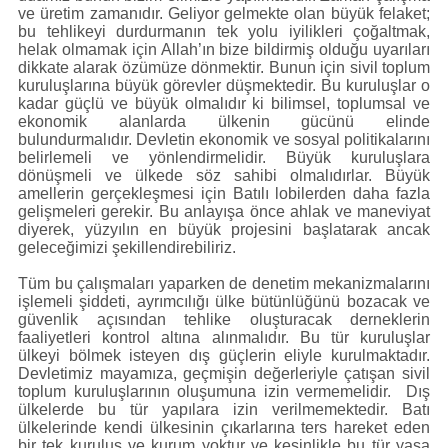
ve üretim zamanıdır. Geliyor gelmekte olan büyük felaket;
bu tehlikeyi durdurmanın tek yolu iyilikleri çoğaltmak,
helak olmamak için Allah’ın bize bildirmiş olduğu uyarıları
dikkate alarak özümüze dönmektir. Bunun için sivil toplum
kuruluşlarına büyük görevler düşmektedir. Bu kuruluşlar o
kadar güçlü ve büyük olmalıdır ki bilimsel, toplumsal ve
ekonomik alanlarda ülkenin gücünü elinde
bulundurmalıdır. Devletin ekonomik ve sosyal politikalarını
belirlemeli ve yönlendirmelidir. Büyük kuruluşlara
dönüşmeli ve ülkede söz sahibi olmalıdırlar. Büyük
amellerin gerçekleşmesi için Batılı lobilerden daha fazla
gelişmeleri gerekir. Bu anlayışa önce ahlak ve maneviyat
diyerek, yüzyılın en büyük projesini başlatarak ancak
geleceğimizi şekillendirebiliriz.
Tüm bu çalışmaları yaparken de denetim mekanizmalarını
işlemeli şiddeti, ayrımcılığı ülke bütünlüğünü bozacak ve
güvenlik açısından tehlike oluşturacak derneklerin
faaliyetleri kontrol altına alınmalıdır. Bu tür kuruluşlar
ülkeyi bölmek isteyen dış güçlerin eliyle kurulmaktadır.
Devletimiz mayamıza, geçmişin değerleriyle çatışan sivil
toplum kuruluşlarının oluşumuna izin vermemelidir. Dış
ülkelerde bu tür yapılara izin verilmemektedir. Batı
ülkelerinde kendi ülkesinin çıkarlarına ters hareket eden
bir tek kuruluş ve kurum yoktur ve kesinlikle bu tür yasa