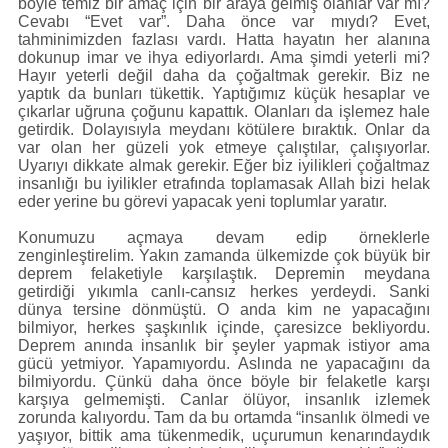
böyle temiz bir amaç için bir araya gelmiş olanlar var mı?
Cevabı “Evet var”. Daha önce var mıydı? Evet,
tahminimizden fazlası vardı. Hatta hayatın her alanına
dokunup imar ve ihya ediyorlardı. Ama şimdi yeterli mi?
Hayır yeterli değil daha da çoğaltmak gerekir. Biz ne
yaptık da bunları tükettik. Yaptığımız küçük hesaplar ve
çıkarlar uğruna çoğunu kapattık. Olanları da işlemez hale
getirdik. Dolayısıyla meydanı kötülere bıraktık. Onlar da
var olan her güzeli yok etmeye çalıştılar, çalışıyorlar.
Uyarıyı dikkate almak gerekir. Eğer biz iyilikleri çoğaltmaz
insanlığı bu iyilikler etrafında toplamasak Allah bizi helak
eder yerine bu görevi yapacak yeni toplumlar yaratır.
Konumuzu açmaya devam edip örneklerle
zenginleştirelim. Yakın zamanda ülkemizde çok büyük bir
deprem felaketiyle karşılaştık. Depremin meydana
getirdiği yıkımla canlı-cansız herkes yerdeydi. Sanki
dünya tersine dönmüştü. O anda kim ne yapacağını
bilmiyor, herkes şaşkınlık içinde, çaresizce bekliyordu.
Deprem anında insanlık bir şeyler yapmak istiyor ama
gücü yetmiyor. Yapamıyordu. Aslında ne yapacağını da
bilmiyordu. Çünkü daha önce böyle bir felaketle karşı
karşıya gelmemişti. Canlar ölüyor, insanlık izlemek
zorunda kalıyordu. Tam da bu ortamda “insanlık ölmedi ve
yaşıyor, bittik ama tükenmedik, uçurumun kenarındaydık