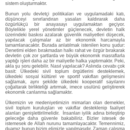
sistem oluşturmaktır.
Bunun yolu devletçi politikaları ve uygulamadaki katı,
düşünceyi sınırlandıran yasaları kaldırarak daha
özgürlükçü bir anayasayı uygulamaktan geçiyor.
Böylelikle yerel yönetimler güçlenecek, devletin halk
üzerindeki baskısı azalarak güvenlik maliyetleri düşecek,
yapılacak çalışmalar az bir ekonomik harcamayla
tamamlanacaktır. Burada anlatılmak istenilen konu şudur:
Denetimi elden bırakmadan halkı rahat ve özgür bırakarak
devletin çok zor şartlarda ve büyük ekonomik masraflarla
yaptığı işleri daha az bir maliyetle halka yaptırmaktır. Peki,
akla şu soru gelebilir. Nasıl yapılacak? Aslında cevabı çok
basit: Ülkedeki sivil toplum örgütlerini desteklemek,
ülkedeki sosyal kültürel ve sportif vakıfları gelişmesini
sağlamak, aynı şekilde ülkedeki kooperatif sayılarını
çoğaltarak birlikteliği artırmak, imece usulünü geliştirerek
ekonomik canlanma sağlamaktır.
Ülkemizin ve medeniyetimizin mimarları olan dernekler,
sivil toplum kuruluşları ve vakıflar desteklenip faaliyet
alanları genişlettirilmelidir. İnsanları iyilik adına birleştirip
geleceğe daha güvenle bakabiliriz. Bizler istesek de
istemesek de Allah nurunu tamamlayacaktır. Temennimiz,
duamız bunun bizim elimizle yapılmasıdır. Zaman çalışma