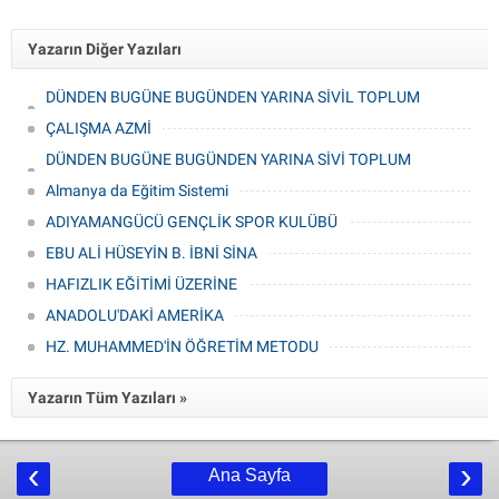
Yazarın Diğer Yazıları
DÜNDEN BUGÜNE BUGÜNDEN YARINA SİVİL TOPLUM
KURULUŞLARI 2
ÇALIŞMA AZMİ
DÜNDEN BUGÜNE BUGÜNDEN YARINA SİVİ TOPLUM
KURULUŞLARI
Almanya da Eğitim Sistemi
ADIYAMANGÜCÜ GENÇLİK SPOR KULÜBÜ
EBU ALİ HÜSEYİN B. İBNİ SİNA
HAFIZLIK EĞİTİMİ ÜZERİNE
ANADOLU'DAKİ AMERİKA
HZ. MUHAMMED'İN ÖĞRETİM METODU
Yazarın Tüm Yazıları »
‹
›
Ana Sayfa