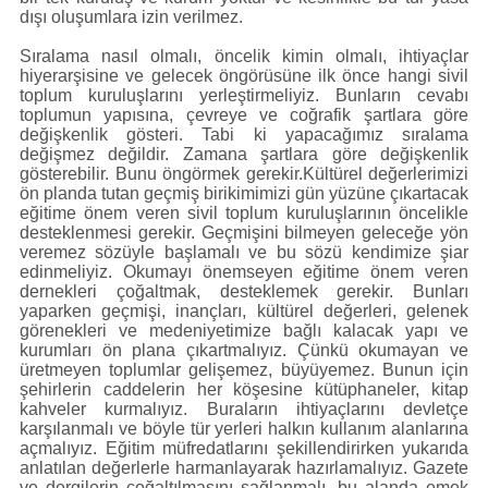
dışı oluşumlara izin verilmez.
Sıralama nasıl olmalı, öncelik kimin olmalı, ihtiyaçlar
hiyerarşisine ve gelecek öngörüsüne ilk önce hangi sivil
toplum kuruluşlarını yerleştirmeliyiz. Bunların cevabı
toplumun yapısına, çevreye ve coğrafik şartlara göre
değişkenlik gösteri. Tabi ki yapacağımız sıralama
değişmez değildir. Zamana şartlara göre değişkenlik
gösterebilir. Bunu öngörmek gerekir.Kültürel değerlerimizi
ön planda tutan geçmiş birikimimizi gün yüzüne çıkartacak
eğitime önem veren sivil toplum kuruluşlarının öncelikle
desteklenmesi gerekir. Geçmişini bilmeyen geleceğe yön
veremez sözüyle başlamalı ve bu sözü kendimize şiar
edinmeliyiz. Okumayı önemseyen eğitime önem veren
dernekleri çoğaltmak, desteklemek gerekir. Bunları
yaparken geçmişi, inançları, kültürel değerleri, gelenek
görenekleri ve medeniyetimize bağlı kalacak yapı ve
kurumları ön plana çıkartmalıyız. Çünkü okumayan ve
üretmeyen toplumlar gelişemez, büyüyemez. Bunun için
şehirlerin caddelerin her köşesine kütüphaneler, kitap
kahveler kurmalıyız. Buraların ihtiyaçlarını devletçe
karşılanmalı ve böyle tür yerleri halkın kullanım alanlarına
açmalıyız. Eğitim müfredatlarını şekillendirirken yukarıda
anlatılan değerlerle harmanlayarak hazırlamalıyız. Gazete
ve dergilerin çoğaltılmasını sağlanmalı, bu alanda emek