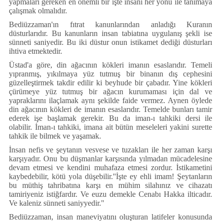
yapmaları gereken en önemli bir işte insanı her yönü ile tanımaya
çalışmak olmalıdır.
Bediüzzaman'ın fıtrat kanunlarından anladığı Kuranın
düsturlarıdır. Bu kanunların insan tabiatına uygulanış şekli ise
sünneti saniyedir. Bu iki düstur onun istikamet dediği düsturları
ihtiva etmektedir.
Üstad'a göre, din ağacının kökleri imanın esaslarıdır. Temeli
yıpranmış, yıkılmaya yüz tutmuş bir binanın dış cephesini
güzelleştirmek takdir edilir ki beyhude bir çabadır. Yine kökleri
çürümeye yüz tutmuş bir ağacın kurumaması için dal ve
yapraklarını ilaçlamak aynı şekilde faide vermez. Aynen öylede
din ağacının kökleri de imanın esaslarıdır. Temelde bunları tamir
ederek işe başlamak gerekir. Bu da iman-ı tahkiki dersi ile
olabilir. İman-ı tahkiki, imana ait bütün meseleleri yakini surette
tahkik ile bilmek ve yaşamak.
İnsan nefis ve şeytanın vesvese ve tuzakları ile her zaman karşı
karşıyadır. Onu bu düşmanlar karşısında yılmadan mücadelesine
devam etmesi ve kendini muhafaza etmesi zordur. İstikametini
kaybedebilir, kötü yola düşebilir.''İşte ey ehli imam! Şeytanların
bu müthiş tahribatına karşı en mühim silahınız ve cihazatı
tamiriyeniz istiğfardır. Ve euzu demekle Cenabı Hakka ilticadır.
Ve kaleniz sünneti saniyyedir.''
Bediüzzaman, insan maneviyatını oluşturan latifeler konusunda