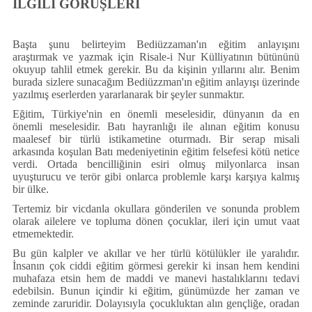
Künye
İLGİLİ GÖRÜŞLERİ
İletişim
Başta şunu belirteyim Bediüzzaman'ın eğitim anlayışını
araştırmak ve yazmak için Risale-i Nur Külliyatının bütününü
okuyup tahlil etmek gerekir. Bu da kişinin yıllarını alır. Benim
burada sizlere sunacağım Bediüzzman'ın eğitim anlayışı üzerinde
yazılmış eserlerden yararlanarak bir şeyler sunmaktır.
Eğitim, Türkiye'nin en önemli meselesidir, dünyanın da en
önemli meselesidir. Batı hayranlığı ile alınan eğitim konusu
maalesef bir türlü istikametine oturmadı. Bir serap misali
arkasında koşulan Batı medeniyetinin eğitim felsefesi kötü netice
verdi. Ortada bencilliğinin esiri olmuş milyonlarca insan
uyuşturucu ve terör gibi onlarca problemle karşı karşıya kalmış
bir ülke.
Tertemiz bir vicdanla okullara gönderilen ve sonunda problem
olarak ailelere ve topluma dönen çocuklar, ileri için umut vaat
etmemektedir.
Bu gün kalpler ve akıllar ve her türlü kötülükler ile yaralıdır.
İnsanın çok ciddi eğitim görmesi gerekir ki insan hem kendini
muhafaza etsin hem de maddi ve manevi hastalıklarını tedavi
edebilsin. Bunun içindir ki eğitim, günümüzde her zaman ve
zeminde zaruridir. Dolayısıyla çocukluktan alın gençliğe, oradan