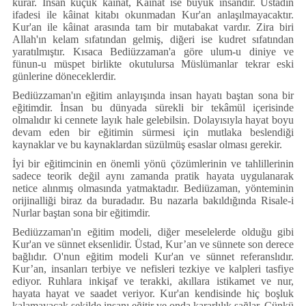
kurar. İnsan küçük kâinat, Kâinat ise büyük insandır. Üstadın
ifadesi ile kâinat kitabı okunmadan Kur'an anlaşılmayacaktır.
Kur'an ile kâinat arasında tam bir mutabakat vardır. Zira biri
Allah'ın kelam sıfatından gelmiş, diğeri ise kudret sıfatından
yaratılmıştır. Kısaca Bediüzzaman'a göre ulum-u diniye ve
fünun-u müspet birlikte okutulursa Müslümanlar tekrar eski
günlerine döneceklerdir.
Bediüzzaman'ın eğitim anlayışında insan hayatı baştan sona bir
eğitimdir. İnsan bu dünyada sürekli bir tekâmül içerisinde
olmalıdır ki cennete layık hale gelebilsin. Dolayısıyla hayat boyu
devam eden bir eğitimin sürmesi için mutlaka beslendiği
kaynaklar ve bu kaynaklardan süzülmüş esaslar olması gerekir.
İyi bir eğitimcinin en önemli yönü çözümlerinin ve tahlillerinin
sadece teorik değil aynı zamanda pratik hayata uygulanarak
netice alınmış olmasında yatmaktadır. Bediüzaman, yönteminin
orijinalliği biraz da buradadır. Bu nazarla bakıldığında Risale-i
Nurlar baştan sona bir eğitimdir.
Bediüzzaman'ın eğitim modeli, diğer meselelerde olduğu gibi
Kur'an ve sünnet eksenlidir. Üstad, Kur’an ve sünnete son derece
bağlıdır. O'nun eğitim modeli Kur'an ve sünnet referanslıdır.
Kur’an, insanları terbiye ve nefisleri tezkiye ve kalpleri tasfiye
ediyor. Ruhlara inkişaf ve terakki, akıllara istikamet ve nur,
hayata hayat ve saadet veriyor. Kur'an kendisinde hiç boşluk
kalamayacak şekilde insanı eğitir ve onda kararlılık sağlar. Çünkü