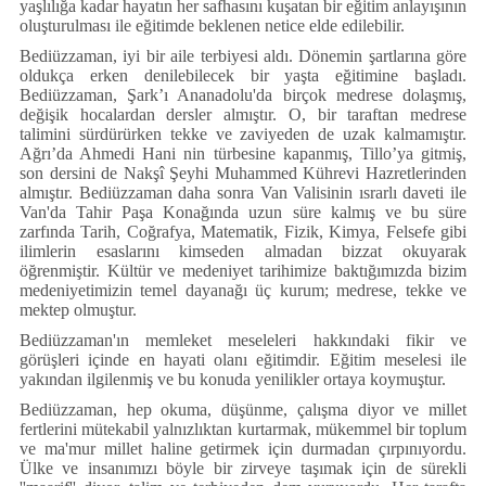
yaşlılığa kadar hayatın her safhasını kuşatan bir eğitim anlayışının
oluşturulması ile eğitimde beklenen netice elde edilebilir.
Bediüzzaman, iyi bir aile terbiyesi aldı. Dönemin şartlarına göre
oldukça erken denilebilecek bir yaşta eğitimine başladı.
Bediüzzaman, Şark’ı Ananadolu'da birçok medrese dolaşmış,
değişik hocalardan dersler almıştır. O, bir taraftan medrese
talimini sürdürürken tekke ve zaviyeden de uzak kalmamıştır.
Ağrı’da Ahmedi Hani nin türbesine kapanmış, Tillo’ya gitmiş,
son dersini de Nakşî Şeyhi Muhammed Kührevi Hazretlerinden
almıştır. Bediüzzaman daha sonra Van Valisinin ısrarlı daveti ile
Van'da Tahir Paşa Konağında uzun süre kalmış ve bu süre
zarfında Tarih, Coğrafya, Matematik, Fizik, Kimya, Felsefe gibi
ilimlerin esaslarını kimseden almadan bizzat okuyarak
öğrenmiştir. Kültür ve medeniyet tarihimize baktığımızda bizim
medeniyetimizin temel dayanağı üç kurum; medrese, tekke ve
mektep olmuştur.
Bediüzzaman'ın memleket meseleleri hakkındaki fikir ve
görüşleri içinde en hayati olanı eğitimdir. Eğitim meselesi ile
yakından ilgilenmiş ve bu konuda yenilikler ortaya koymuştur.
Bediüzzaman, hep okuma, düşünme, çalışma diyor ve millet
fertlerini mütekabil yalnızlıktan kurtarmak, mükemmel bir toplum
ve ma'mur millet haline getirmek için durmadan çırpınıyordu.
Ülke ve insanımızı böyle bir zirveye taşımak için de sürekli