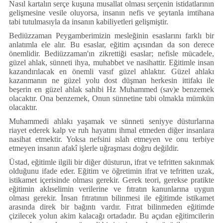
Nasıl kartalın serçe kuşuna musallat olması serçenin istidatlarının
gelişmesine vesile oluyorsa, insanın nefis ve şeytanla imtihana
tabi tutulmasıyla da insanın kabiliyetleri gelişmiştir.
Bediüzzaman Peygamberimizin mesleğinin esaslarını farklı bir
anlatımla ele alır. Bu esaslar, eğitim açısından da son derece
önemlidir. Bediüzzaman'ın zikrettiği esaslar; nefisle mücadele,
güzel ahlak, sünneti ihya, muhabbet ve nasihattir. Eğitimle insan
kazandırılacak en önemli vasıf güzel ahlaktır. Güzel ahlakı
kazanmanın ne güzel yolu dost düşman herkesin ittifakı ile
beşerin en güzel ahlak sahibi Hz Muhammed (sav)e benzemek
olacaktır. Ona benzemek, Onun sünnetine tabi olmakla mümkün
olacaktır.
Muhammedi ahlakı yaşamak ve sünneti seniyye düsturlarına
riayet ederek kalp ve ruh hayatını ihmal etmeden diğer insanlara
nasihat etmektir. Yoksa nefsini ıslah etmeyen ve onu terbiye
etmeyen insanın afakî işlerle uğraşması doğru değildir.
Üstad, eğitimle ilgili bir diğer düsturun, ifrat ve tefritten sakınmak
olduğunu ifade eder. Eğitim ve öğretimin ifrat ve tefritten uzak,
istikamet içerisinde olması gerekir. Gerek teori, gerekse pratikte
eğitimin aklıselimin verilerine ve fıtratın kanunlarına uygun
olması gerekir. İnsan fıtratının bilinmesi ile eğitimde istikamet
arasında direk bir bağıntı vardır. Fıtrat bilinmeden eğitimde
çizilecek yolun akim kalacağı ortadadır. Bu açıdan eğitimcilerin