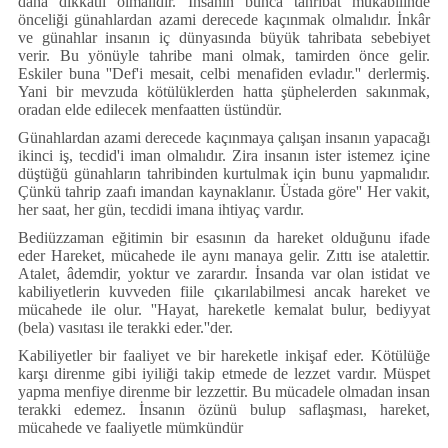
daha dikkatli olmalıdır. İnsanın bunca tahribat mukabilinde
önceliği günahlardan azami derecede kaçınmak olmalıdır. İnkâr
ve günahlar insanın iç dünyasında büyük tahribata sebebiyet
verir. Bu yönüyle tahribe mani olmak, tamirden önce gelir.
Eskiler buna ''Def'i mesait, celbi menafiden evladır.'' derlermiş.
Yani bir mevzuda kötülüklerden hatta şüphelerden sakınmak,
oradan elde edilecek menfaatten üstündür.
Günahlardan azami derecede kaçınmaya çalışan insanın yapacağı
ikinci iş, tecdid'i iman olmalıdır. Zira insanın ister istemez içine
düştüğü günahların tahribinden kurtulmak için bunu yapmalıdır.
Çünkü tahrip zaafı imandan kaynaklanır. Üstada göre'' Her vakit,
her saat, her gün, tecdidi imana ihtiyaç vardır.
Bediüzzaman eğitimin bir esasının da hareket olduğunu ifade
eder Hareket, mücahede ile aynı manaya gelir. Zıttı ise atalettir.
Atalet, âdemdir, yoktur ve zarardır. İnsanda var olan istidat ve
kabiliyetlerin kuvveden fiile çıkarılabilmesi ancak hareket ve
mücahede ile olur. ''Hayat, hareketle kemalat bulur, bediyyat
(bela) vasıtası ile terakki eder.''der.
Kabiliyetler bir faaliyet ve bir hareketle inkişaf eder. Kötülüğe
karşı direnme gibi iyiliği takip etmede de lezzet vardır. Müspet
yapma menfiye direnme bir lezzettir. Bu mücadele olmadan insan
terakki edemez. İnsanın özünü bulup saflaşması, hareket,
mücahede ve faaliyetle mümkündür