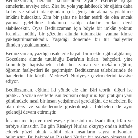
Bediüzzaman, defaatle kendisinden ziyade eserlerle iştigal
etmelerini tavsiye eder. Zira bu yola yapılabilecek bir eğitim daha
kolay ve süratli olacağından çok geniş bir alana yayılabilme
imkânı bulacaktır. Zira bir şahıs ne kadar tesirli de olsa ancak
yanına gelebilme imkânına sahip olanlar ondan dersi
alabilecektir. Oysa Bediüzzaman için böyle bir imkân yoktur.
Kendisi müthiş bir gözetim altında tutulmakta, yanına kimse
yaklaştırılmamaktadır. Yaşadığı dönemde bu tür faaliyetler
tümden yasaklanmıştır.
Bediüzzaman, yazdığı risalelerle hayatı bir mektep gibi algılamış.
Gözetleme altında tutulduğu Barla'nın kırları, bahçeleri, yine
konulduğu hapishaneler dahi her zaman ve mekânı eğitim,
öğretim faaliyetleri ile geçirmiştir. Bediüzzman talebelerinde de
hanelerini bir küçük Medrese'i Nuriyeye çevirmelerini tavsiye
ediyor.
Bediüzzaman, eğitimi iki yönde ele alır. Biri teorik, diğeri ise
pratik. ..Yazılan eserlerle işin teorisini oluşturur. İşin pratiğini yani
günümüzde nasıl bir insan yetiştirmesi gerektiğini de talebeleri ile
olan ders ve sohbetlerinde gösterilmiştir. Talebeleri de aynı
geleneği devam ettirmiştir.
İnsanın mektep ve medreseye gitmesinin maksadı ilim, irfan ve
terbiye almasıdır. Bu gün Risaleyi Nurları okuyup ondan istifade
ederek güzel ahlak sahibi olan insanların sayısı milyonları
bulmuştur. Bu bakımdan Risaleyi Nurlar bir mektep olmazsa da