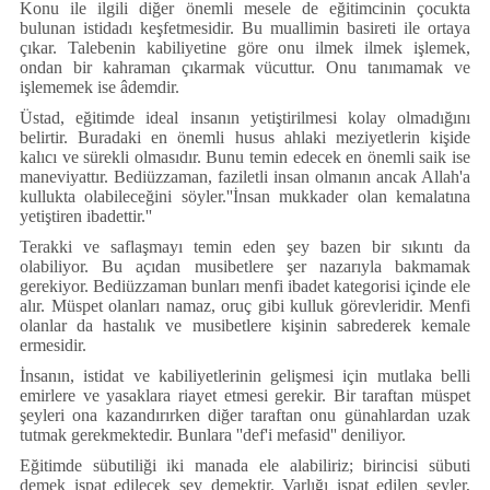
Konu ile ilgili diğer önemli mesele de eğitimcinin çocukta
bulunan istidadı keşfetmesidir. Bu muallimin basireti ile ortaya
çıkar. Talebenin kabiliyetine göre onu ilmek ilmek işlemek,
ondan bir kahraman çıkarmak vücuttur. Onu tanımamak ve
işlememek ise âdemdir.
Üstad, eğitimde ideal insanın yetiştirilmesi kolay olmadığını
belirtir. Buradaki en önemli husus ahlaki meziyetlerin kişide
kalıcı ve sürekli olmasıdır. Bunu temin edecek en önemli saik ise
maneviyattır. Bediüzzaman, faziletli insan olmanın ancak Allah'a
kullukta olabileceğini söyler.''İnsan mukkader olan kemalatına
yetiştiren ibadettir.''
Terakki ve saflaşmayı temin eden şey bazen bir sıkıntı da
olabiliyor. Bu açıdan musibetlere şer nazarıyla bakmamak
gerekiyor. Bediüzzaman bunları menfi ibadet kategorisi içinde ele
alır. Müspet olanları namaz, oruç gibi kulluk görevleridir. Menfi
olanlar da hastalık ve musibetlere kişinin sabrederek kemale
ermesidir.
İnsanın, istidat ve kabiliyetlerinin gelişmesi için mutlaka belli
emirlere ve yasaklara riayet etmesi gerekir. Bir taraftan müspet
şeyleri ona kazandırırken diğer taraftan onu günahlardan uzak
tutmak gerekmektedir. Bunlara ''def'i mefasid'' deniliyor.
Eğitimde sübutiliği iki manada ele alabiliriz; birincisi sübuti
demek ispat edilecek şey demektir. Varlığı ispat edilen şeyler,