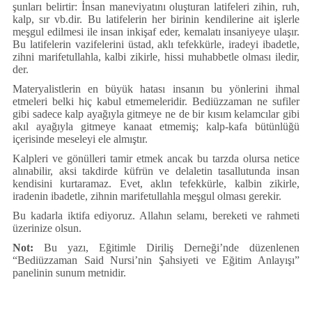
şunları belirtir: İnsan maneviyatını oluşturan latifeleri zihin, ruh,
kalp, sır vb.dir. Bu latifelerin her birinin kendilerine ait işlerle
meşgul edilmesi ile insan inkişaf eder, kemalatı insaniyeye ulaşır.
Bu latifelerin vazifelerini üstad, aklı tefekkürle, iradeyi ibadetle,
zihni marifetullahla, kalbi zikirle, hissi muhabbetle olması iledir,
der.
Materyalistlerin en büyük hatası insanın bu yönlerini ihmal
etmeleri belki hiç kabul etmemeleridir. Bediüzzaman ne sufiler
gibi sadece kalp ayağıyla gitmeye ne de bir kısım kelamcılar gibi
akıl ayağıyla gitmeye kanaat etmemiş; kalp-kafa bütünlüğü
içerisinde meseleyi ele almıştır.
Kalpleri ve gönülleri tamir etmek ancak bu tarzda olursa netice
alınabilir, aksi takdirde küfrün ve delaletin tasallutunda insan
kendisini kurtaramaz. Evet, aklın tefekkürle, kalbin zikirle,
iradenin ibadetle, zihnin marifetullahla meşgul olması gerekir.
Bu kadarla iktifa ediyoruz. Allahın selamı, bereketi ve rahmeti
üzerinize olsun.
Not:
Bu yazı, Eğitimle Diriliş Derneği’nde düzenlenen
“Bediüzzaman Said Nursi’nin Şahsiyeti ve Eğitim Anlayışı”
panelinin sunum metnidir.