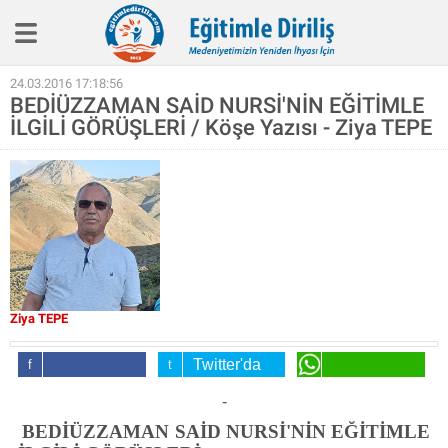
Eğitim İlkelerimiz
24.03.2016 17:18:56
BEDİÜZZAMAN SAİD NURSİ'NİN EĞİTİMLE
Haber
İLGİLİ GÖRÜŞLERİ / Köşe Yazısı - Ziya TEPE
Köşe Yazıları
Biyografi
Röpotaj
Aile Eğitimi
SineEğitim
Ziya TEPE
Video
Kitap
Twitter'da
Facebook'da
Paylaş
WhatsApp'da
-
Hakkımızda
Paylaş
Paylaş
BEDİÜZZAMAN SAİD NURSİ'NİN EĞİTİMLE