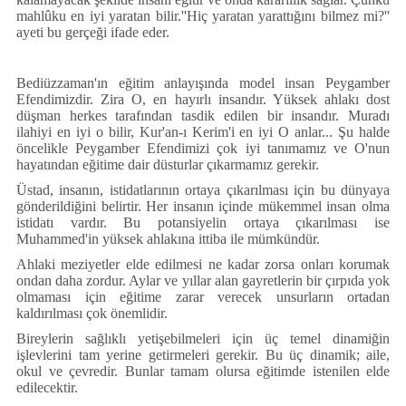
mahlûku en iyi yaratan bilir.''Hiç yaratan yarattığını bilmez mi?''
ayeti bu gerçeği ifade eder.
Bediüzzaman'ın eğitim anlayışında model insan Peygamber
Efendimizdir. Zira O, en hayırlı insandır. Yüksek ahlakı dost
düşman herkes tarafından tasdik edilen bir insandır. Muradı
ilahiyi en iyi o bilir, Kur'an-ı Kerim'i en iyi O anlar... Şu halde
öncelikle Peygamber Efendimizi çok iyi tanımamız ve O'nun
hayatından eğitime dair düsturlar çıkarmamız gerekir.
Üstad, insanın, istidatlarının ortaya çıkarılması için bu dünyaya
gönderildiğini belirtir. Her insanın içinde mükemmel insan olma
istidatı vardır. Bu potansiyelin ortaya çıkarılması ise
Muhammed'in yüksek ahlakına ittiba ile mümkündür.
Ahlaki meziyetler elde edilmesi ne kadar zorsa onları korumak
ondan daha zordur. Aylar ve yıllar alan gayretlerin bir çırpıda yok
olmaması için eğitime zarar verecek unsurların ortadan
kaldırılması çok önemlidir.
Bireylerin sağlıklı yetişebilmeleri için üç temel dinamiğin
işlevlerini tam yerine getirmeleri gerekir. Bu üç dinamik; aile,
okul ve çevredir. Bunlar tamam olursa eğitimde istenilen elde
edilecektir.