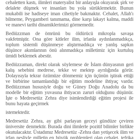
cehaletten kastı, ilimleri materyalist bir anlayışla okuyarak şirk ve
delalete düşmek ve insanları bu yola sürüklemektir. Bunun
mukabili ise hadiseye iman cihetiyle bakmaktır. Cehalet, Allah'ı
bilmeme, Peygamberi tanımama, dine karşı lakayt kalma, maddi
ve manevi tarihi dinamiklerimizi görmemedir.
Bediüzzman de ömrünü bu öldürücü mikropla savaşa
vakfetmiştir. Ona göre kitleler ilim, irfanla aydınlanmadıkça,
toplum sistemli düşünmeye alıştırmadıkça ve yanlış sapkın
düşünce akımlarının önü alınmadıkça milletimiz için kurtuluş
ümidi beklemek abestir.
Bediüzzaman, direkt olarak söylemese de İslam dünyasının geri
kalış sebebini medrese, tekke ve mektep ayrılığında görür.
Dolayısıyla tekrar özümüze dönmemiz için üçünün iştirak ettiği
ve birbirine tamamlandığı bir eğitim modeline ihtiyaç vardır.
Bediüzzman hususiyle doğu ve Güney Doğu Anadolu da bu
modelle bir eğitim yuvasına ihtiyacın zaruri olduğunu düşünür.
İşte o Medresetüz Zehra diye isimlendirdiği eğitim projesi ile
bunu hayata geçirmek
istemektedir.
Medresetüz Zehra, ay gibi parlayan geceyi gündüze çeviren
üniversite denmektir. Burada dini ilimlerle pozitif bilimler birlikte
okutulacaktır. Üstadımız Medresetüz -Zehra dan yetişecek ilim ve
irfan nesliyle milletin en büyük problemleri olan cehalet, tefrika