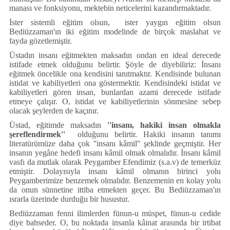
manası ve fonksiyonu, mektebin neticelerini kazandırmaktadır.
İster sistemli eğitim olsun, ister yaygın eğitim olsun
Bediüzzaman'ın iki eğitim modelinde de birçok maslahat ve
fayda gözetlemiştir.
Üstadın insanı eğitmekten maksadın ondan en ideal derecede
istifade etmek olduğunu belirtir. Şöyle de diyebiliriz: İnsanı
eğitmek öncelikle ona kendisini tanıtmaktır. Kendisinde bulunan
istidat ve kabiliyetleri ona göstermektir. Kendisindeki istidat ve
kabiliyetleri gören insan, bunlardan azami derecede istifade
etmeye çalışır. O, istidat ve kabiliyetlerinin sönmesine sebep
olacak şeylerden de kaçınır.
Üstad, eğitimde maksadın
''insanı, hakiki insan olmakla
şereflendirmek''
olduğunu belirtir. Hakiki insanın tanımı
literatürümüze daha çok ''insanı kâmil'' şeklinde geçmiştir. Her
insanın yegâne hedefi insanı kâmil olmak olmalıdır. İnsanı kâmil
vasfı da mutlak olarak Peygamber Efendimiz (s.a.v) de temerküz
etmiştir. Dolayısıyla insanı kâmil olmanın birinci yolu
Peygamberimize benzemek olmalıdır. Benzemenin en kolay yolu
da onun sünnetine ittiba etmekten geçer. Bu Bediüzzaman'ın
ısrarla üzerinde durduğu bir husustur.
Bediüzzaman fenni ilimlerden fünun-u müspet, fünun-u cedide
diye bahseder. O, bu noktada insanla kâinat arasında bir irtibat