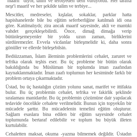
''maarif'' diyor, talim ve terbiyeden dem vuruyordu. Her tarafta
neşr'i maarif ve her şekilde talim ve terbiye...
Mescitler, medreseler, kışlalar, sokaklar, parklar hatta
hapishanelerde bile bu eğitim seferberliğine katılmalı idi ona
göre. Katılmalıydı; zira ancak maarif sayesinde, akli ve mantıki
vahdet gerçekleşebilirdi. Önce, dimağ dimağa verip
bütünleşemeyenler bir yolda uzun zaman, birliklerini
sürdüremezler. Evvela vicdanlar birleşmelidir ki, daha sonra
gönüller ve ellerde birleşebilsin.
Bediüzzaman, İslam âleminin problemlerini cehalet, zaruret ve
tefrika olarak teşhis eser. Bu üç probleme bir bütün olarak
bakıldığında bu Müslüman bir toplumda iman zaafından
kaynaklanmaktadır. İman zaafı toplumun her kesiminde farklı bir
problem ortaya çıkarmaktadır.
Üstad, bu üç hastalığın çözüm yolunu sanat, marifet ve ittifakta
bulur. Bu üç problemin cehalet, tefrika ve fakirlik şeklinde
sıralaması manidardır. Bu üç problemin çözümüne dair yapılacak
tedavide öncelikle cehalete verilmelidir. Bunun için topyekûn bir
mücadele şarttır. Bu mücadelenin temelini eğitim oluşturur.
Sağlam esaslara bina edilen bir eğitim sayesinde cehalet
toplumunda bertaraf edilebilir ve toplum bu büyük illeten
kurtulabilir.
Cehaletten maksat, okuma -yazma bilmemek değildir. Üstadın