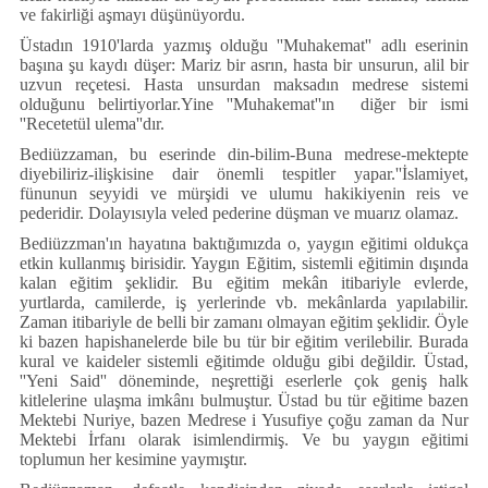
ve fakirliği aşmayı düşünüyordu.
Üstadın 1910'larda yazmış olduğu ''Muhakemat'' adlı eserinin
başına şu kaydı düşer: Mariz bir asrın, hasta bir unsurun, alil bir
uzvun reçetesi. Hasta unsurdan maksadın medrese sistemi
olduğunu belirtiyorlar.Yine ''Muhakemat''ın diğer bir ismi
''Recetetül ulema''dır.
Bediüzzaman, bu eserinde din-bilim-Buna medrese-mektepte
diyebiliriz-ilişkisine dair önemli tespitler yapar.''İslamiyet,
fünunun seyyidi ve mürşidi ve ulumu hakikiyenin reis ve
pederidir. Dolayısıyla veled pederine düşman ve muarız olamaz.
Bediüzzman'ın hayatına baktığımızda o, yaygın eğitimi oldukça
etkin kullanmış birisidir. Yaygın Eğitim, sistemli eğitimin dışında
kalan eğitim şeklidir. Bu eğitim mekân itibariyle evlerde,
yurtlarda, camilerde, iş yerlerinde vb. mekânlarda yapılabilir.
Zaman itibariyle de belli bir zamanı olmayan eğitim şeklidir. Öyle
ki bazen hapishanelerde bile bu tür bir eğitim verilebilir. Burada
kural ve kaideler sistemli eğitimde olduğu gibi değildir. Üstad,
''Yeni Said'' döneminde, neşrettiği eserlerle çok geniş halk
kitlelerine ulaşma imkânı bulmuştur. Üstad bu tür eğitime bazen
Mektebi Nuriye, bazen Medrese i Yusufiye çoğu zaman da Nur
Mektebi İrfanı olarak isimlendirmiş. Ve bu yaygın eğitimi
toplumun her kesimine yaymıştır.