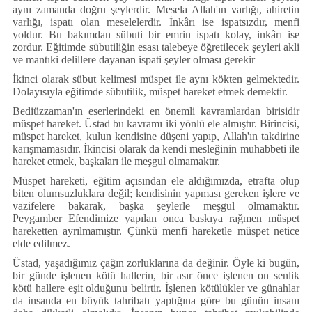
aynı zamanda doğru şeylerdir. Mesela Allah'ın varlığı, ahiretin
varlığı, ispatı olan meselelerdir. İnkârı ise ispatsızdır, menfi
yoldur. Bu bakımdan sübuti bir emrin ispatı kolay, inkârı ise
zordur. Eğitimde sübutiliğin esası talebeye öğretilecek şeyleri akli
ve mantıki delillere dayanan ispati şeyler olması gerekir
İkinci olarak sübut kelimesi müspet ile aynı kökten gelmektedir.
Dolayısıyla eğitimde sübutilik, müspet hareket etmek demektir.
Bediüzzaman'ın eserlerindeki en önemli kavramlardan birisidir
müspet hareket. Üstad bu kavramı iki yönlü ele almıştır. Birincisi,
müspet hareket, kulun kendisine düşeni yapıp, Allah'ın takdirine
karışmamasıdır. İkincisi olarak da kendi mesleğinin muhabbeti ile
hareket etmek, başkaları ile meşgul olmamaktır.
Müspet hareketi, eğitim açısından ele aldığımızda, etrafta olup
biten olumsuzluklara değil; kendisinin yapması gereken işlere ve
vazifelere bakarak, başka şeylerle meşgul olmamaktır.
Peygamber Efendimize yapılan onca baskıya rağmen müspet
hareketten ayrılmamıştır. Çünkü menfi hareketle müspet netice
elde edilmez.
Üstad, yaşadığımız çağın zorluklarına da değinir. Öyle ki bugün,
bir günde işlenen kötü hallerin, bir asır önce işlenen on senlik
kötü hallere eşit olduğunu belirtir. İşlenen kötülükler ve günahlar
da insanda en büyük tahribatı yaptığına göre bu günün insanı