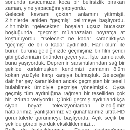
sonunda avucumuza koca bir belirsizlik bırakan
zaman, yine yapacağını yapıyordu.
Gelecek kavramı çoktan anlamını yitirmişti.
Zihinlerde aniden “geçmiş” belirmeye başlıyordu.
Zihnimizin “gelecekten” boşalan uçsuz bucaksız
boşluğunda, “geçmiş” mülahazaları hoyratça at
koşturuyordu. “Gelecek” ne kadar karanlıktıysa
“geçmiş” de bir o kadar aydınlıktı. Hani ölüm ile
burun buruna geldiğinizde geçmişiniz bir film şeridi
gibi gözlerinizin önünden geçer ya... İşte tam olarak
bunu yaşıyorduk. Depremin sarsıntılarından sağ bir
şekilde kurtulmuşken kendimizi zamanın ölüm
kokan yüzüyle karşı karşıya bulmuştuk. Geleceğe
dair her şey karanlıkken ancak geçmişten bir teselli
bulabilmek ümidiyle geçmişe yönelmiştik. Oysa
geçmiş tüm aydınlığına rağmen bir teselliden çok
bir ızdırap veriyordu. Çünkü geçmiş aydınlandıkça
siyah beyaz televizyonlardan izlediğimiz
hatalarımız, yanlışlarımız ve günahlarımız ultra-HD
görüntülerle görünmeye başlıyordu. Açık seçik bir
şekilde görebiliyorduk eksikliklerimizi…