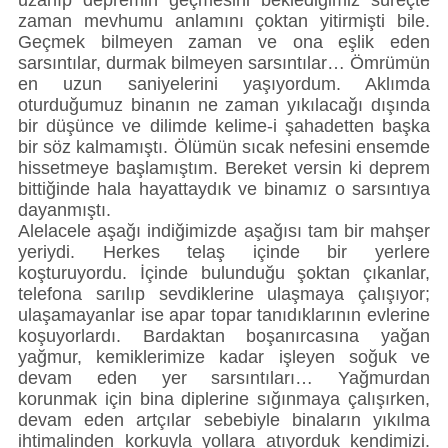
uzanıp depremin geçmesini beklediğimiz süreçte
zaman mevhumu anlamını çoktan yitirmişti bile.
Geçmek bilmeyen zaman ve ona eşlik eden
sarsıntılar, durmak bilmeyen sarsıntılar… Ömrümün
en uzun saniyelerini yaşıyordum. Aklımda
oturduğumuz binanın ne zaman yıkılacağı dışında
bir düşünce ve dilimde kelime-i şahadetten başka
bir söz kalmamıştı. Ölümün sıcak nefesini ensemde
hissetmeye başlamıştım. Bereket versin ki deprem
bittiğinde hala hayattaydık ve binamız o sarsıntıya
dayanmıştı.
Alelacele aşağı indiğimizde aşağısı tam bir mahşer
yeriydi. Herkes telaş içinde bir yerlere
koşturuyordu. İçinde bulunduğu şoktan çıkanlar,
telefona sarılıp sevdiklerine ulaşmaya çalışıyor;
ulaşamayanlar ise apar topar tanıdıklarının evlerine
koşuyorlardı. Bardaktan boşanırcasına yağan
yağmur, kemiklerimize kadar işleyen soğuk ve
devam eden yer sarsıntıları… Yağmurdan
korunmak için bina diplerine sığınmaya çalışırken,
devam eden artçılar sebebiyle binaların yıkılma
ihtimalinden korkuyla yollara atıyorduk kendimizi.