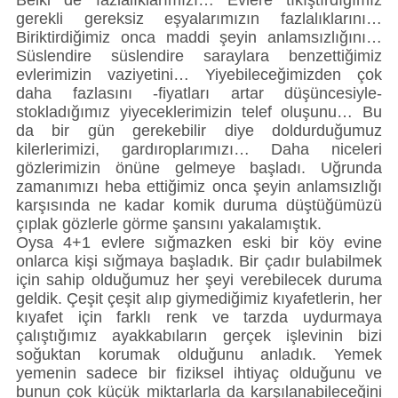
Belki de fazlalıklarımızı… Evlere tıkıştırdığımız
gerekli gereksiz eşyalarımızın fazlalıklarını…
Biriktirdiğimiz onca maddi şeyin anlamsızlığını…
Süslendire süslendire saraylara benzettiğimiz
evlerimizin vaziyetini… Yiyebileceğimizden çok
daha fazlasını -fiyatları artar düşüncesiyle-
stokladığımız yiyeceklerimizin telef oluşunu… Bu
da bir gün gerekebilir diye doldurduğumuz
kilerlerimizi, gardıroplarımızı… Daha niceleri
gözlerimizin önüne gelmeye başladı. Uğrunda
zamanımızı heba ettiğimiz onca şeyin anlamsızlığı
karşısında ne kadar komik duruma düştüğümüzü
çıplak gözlerle görme şansını yakalamıştık.
Oysa 4+1 evlere sığmazken eski bir köy evine
onlarca kişi sığmaya başladık. Bir çadır bulabilmek
için sahip olduğumuz her şeyi verebilecek duruma
geldik. Çeşit çeşit alıp giymediğimiz kıyafetlerin, her
kıyafet için farklı renk ve tarzda uydurmaya
çalıştığımız ayakkabıların gerçek işlevinin bizi
soğuktan korumak olduğunu anladık. Yemek
yemenin sadece bir fiziksel ihtiyaç olduğunu ve
bunun çok küçük miktarlarla da karşılanabileceğini