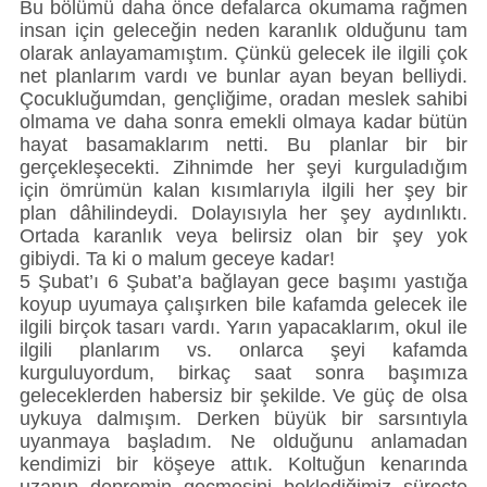
Bu bölümü daha önce defalarca okumama rağmen
insan için geleceğin neden karanlık olduğunu tam
olarak anlayamamıştım. Çünkü gelecek ile ilgili çok
net planlarım vardı ve bunlar ayan beyan belliydi.
Çocukluğumdan, gençliğime, oradan meslek sahibi
olmama ve daha sonra emekli olmaya kadar bütün
hayat basamaklarım netti. Bu planlar bir bir
gerçekleşecekti. Zihnimde her şeyi kurguladığım
için ömrümün kalan kısımlarıyla ilgili her şey bir
plan dâhilindeydi. Dolayısıyla her şey aydınlıktı.
Ortada karanlık veya belirsiz olan bir şey yok
gibiydi. Ta ki o malum geceye kadar!
5 Şubat’ı 6 Şubat’a bağlayan gece başımı yastığa
koyup uyumaya çalışırken bile kafamda gelecek ile
ilgili birçok tasarı vardı. Yarın yapacaklarım, okul ile
ilgili planlarım vs. onlarca şeyi kafamda
kurguluyordum, birkaç saat sonra başımıza
geleceklerden habersiz bir şekilde. Ve güç de olsa
uykuya dalmışım. Derken büyük bir sarsıntıyla
uyanmaya başladım. Ne olduğunu anlamadan
kendimizi bir köşeye attık. Koltuğun kenarında