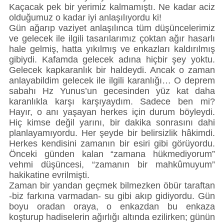
Kaçacak pek bir yerimiz kalmamıştı. Ne kadar aciz
olduğumuz o kadar iyi anlaşılıyordu ki!
Gün ağarıp vaziyet anlaşılınca tüm düşüncelerimiz
ve gelecek ile ilgili tasarılarımız çoktan ağır hasarlı
hale gelmiş, hatta yıkılmış ve enkazları kaldırılmış
gibiydi. Kafamda gelecek adına hiçbir şey yoktu.
Gelecek kapkaranlık bir haldeydi. Ancak o zaman
anlayabildim gelecek ile ilgili karanlığı… O deprem
sabahı Hz Yunus’un gecesinden yüz kat daha
karanlıkla karşı karşıyaydım. Sadece ben mi?
Hayır, o anı yaşayan herkes için durum böyleydi.
Hiç kimse değil yarını, bir dakika sonrasını dahi
planlayamıyordu. Her şeyde bir belirsizlik hâkimdi.
Herkes kendisini zamanın bir esiri gibi görüyordu.
Önceki günden kalan “zamana hükmediyorum”
vehmi düşüncesi, “zamanın bir mahkûmuyum”
hakikatine evrilmişti.
Zaman bir yandan geçmek bilmezken öbür taraftan
-biz farkına varmadan- su gibi akıp gidiyordu. Gün
boyu oradan oraya, o enkazdan bu enkaza
koşturup hadiselerin ağırlığı altında ezilirken; günün