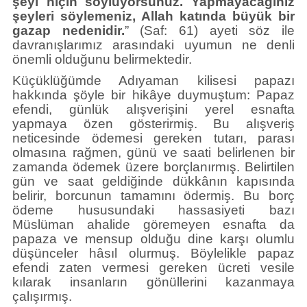
şeyi niçin söylüyorsunuz. Yapmayacağınız
şeyleri söylemeniz, Allah katında büyük bir
gazap nedenidir.
” (Saf: 61) ayeti söz ile
davranışlarımız arasındaki uyumun ne denli
önemli olduğunu belirmektedir.
Küçüklüğümde Adıyaman kilisesi papazı
hakkında şöyle bir hikâye duymuştum: Papaz
efendi, günlük alışverişini yerel esnafta
yapmaya özen gösterirmiş. Bu alışveriş
neticesinde ödemesi gereken tutarı, parası
olmasına rağmen, günü ve saati belirlenen bir
zamanda ödemek üzere borçlanırmış. Belirtilen
gün ve saat geldiğinde dükkânın kapısında
belirir, borcunun tamamını ödermiş. Bu borç
ödeme hususundaki hassasiyeti bazı
Müslüman ahalide göremeyen esnafta da
papaza ve mensup olduğu dine karşı olumlu
düşünceler hâsıl olurmuş. Böylelikle papaz
efendi zaten vermesi gereken ücreti vesile
kılarak insanların gönüllerini kazanmaya
çalışırmış.