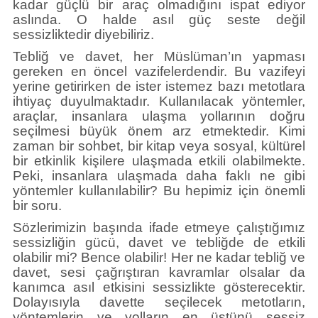
kadar güçlü bir araç olmadığını ispat ediyor
aslında. O halde asıl güç seste değil
sessizliktedir diyebiliriz.
Tebliğ ve davet, her Müslüman’ın yapması
gereken en öncel vazifelerdendir. Bu vazifeyi
yerine getirirken de ister istemez bazı metotlara
ihtiyaç duyulmaktadır. Kullanılacak yöntemler,
araçlar, insanlara ulaşma yollarının doğru
seçilmesi büyük önem arz etmektedir. Kimi
zaman bir sohbet, bir kitap veya sosyal, kültürel
bir etkinlik kişilere ulaşmada etkili olabilmekte.
Peki, insanlara ulaşmada daha faklı ne gibi
yöntemler kullanılabilir? Bu hepimiz için önemli
bir soru.
Sözlerimizin başında ifade etmeye çalıştığımız
sessizliğin gücü, davet ve tebliğde de etkili
olabilir mi? Bence olabilir! Her ne kadar tebliğ ve
davet, sesi çağrıştıran kavramlar olsalar da
kanımca asıl etkisini sessizlikte gösterecektir.
Dolayısıyla davette seçilecek metotların,
yöntemlerin ve yolların en üstünü sessiz