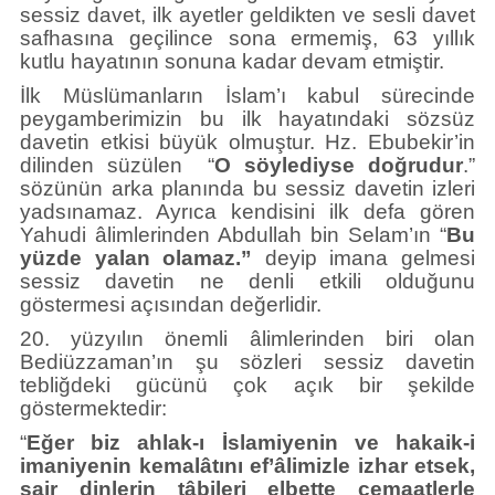
sessiz davet, ilk ayetler geldikten ve sesli davet
safhasına geçilince sona ermemiş, 63 yıllık
kutlu hayatının sonuna kadar devam etmiştir.
İlk Müslümanların İslam’ı kabul sürecinde
peygamberimizin bu ilk hayatındaki sözsüz
davetin etkisi büyük olmuştur. Hz. Ebubekir’in
dilinden süzülen “
O söylediyse doğrudur
.”
sözünün arka planında bu sessiz davetin izleri
yadsınamaz. Ayrıca kendisini ilk defa gören
Yahudi âlimlerinden Abdullah bin Selam’ın “
Bu
yüzde yalan olamaz.”
deyip imana gelmesi
sessiz davetin ne denli etkili olduğunu
göstermesi açısından değerlidir.
20. yüzyılın önemli âlimlerinden biri olan
Bediüzzaman’ın şu sözleri sessiz davetin
tebliğdeki gücünü çok açık bir şekilde
göstermektedir:
“
Eğer biz ahlak-ı İslamiyenin ve hakaik-i
imaniyenin kemalâtını ef’âlimizle izhar etsek,
sair dinlerin tâbileri elbette cemaatlerle