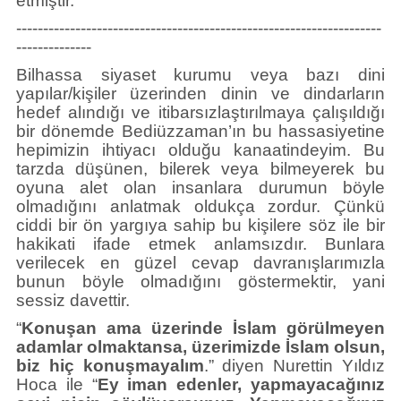
etmiştir.
--------------------------------------------------------------------
--------------
Bilhassa siyaset kurumu veya bazı dini
yapılar/kişiler üzerinden dinin ve dindarların
hedef alındığı ve itibarsızlaştırılmaya çalışıldığı
bir dönemde Bediüzzaman’ın bu hassasiyetine
hepimizin ihtiyacı olduğu kanaatindeyim. Bu
tarzda düşünen, bilerek veya bilmeyerek bu
oyuna alet olan insanlara durumun böyle
olmadığını anlatmak oldukça zordur. Çünkü
ciddi bir ön yargıya sahip bu kişilere söz ile bir
hakikati ifade etmek anlamsızdır. Bunlara
verilecek en güzel cevap davranışlarımızla
bunun böyle olmadığını göstermektir, yani
sessiz davettir.
“
Konuşan ama üzerinde İslam görülmeyen
adamlar olmaktansa, üzerimizde İslam olsun,
biz hiç konuşmayalım
.” diyen Nurettin Yıldız
Hoca ile “
Ey iman edenler, yapmayacağınız