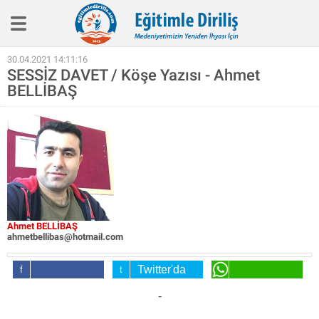
Eğitim İlkelerimiz
30.04.2021 14:11:16
SESSİZ DAVET / Köşe Yazısı - Ahmet
Haber
BELLİBAŞ
Köşe Yazıları
Biyografi
Röpotaj
Aile Eğitimi
SineEğitim
Ahmet BELLİBAŞ
Video
ahmetbellibas@hotmail.com
Kitap
Twitter'da
Facebook'da
Paylaş
WhatsApp'da
Hakkımızda
-
Paylaş
Paylaş