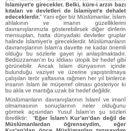
İslamiyet’e girecekler. Belki, küre-i arzın bazı
kıtaları ve devletleri de İslamiyet’e dehalet
edeceklerdir.
” Yani eğer biz Müslümanlar, İslam
ahlakının ve imanın güzelliklerini
davranışlarımızla gösterebilirsek diğer dinlerin
mensupları, hatta dünyadaki devletler gruplar
halinde İslamiyet’e gireceklerdir. Müslümanların
davranışlarının İslam’a davette ne kadar önemli
olduğu bu sözlerle gayet iyi anlaşılmaktadır.
Bediüzzaman’ın bu iddiası ütopik bir hedef gibi
görünebilir. Ancak İslam dünyasının içinde
bulunduğu vaziyet ve üzerine yapıştırılmaya
çalışılan terör yaftasına rağmen her yıl binlerce
insanın İslam ile müşerref olması gösteriyor ki
bu akla ve mantığa uzak bir hedef değildir.
Müslümanların davranışlarının İslamî ve imanî
olmamasının sonuçlarının neler olduğunu
görmek açısından Yusuf İslam’ın şu sözleri
ibretliktir: “
Eğer İslam’ı Kur’an’dan değil de
Müslümanlardan öğrenseydim, eğer
Kur’an’dan önce Müslümanları tanısaydım