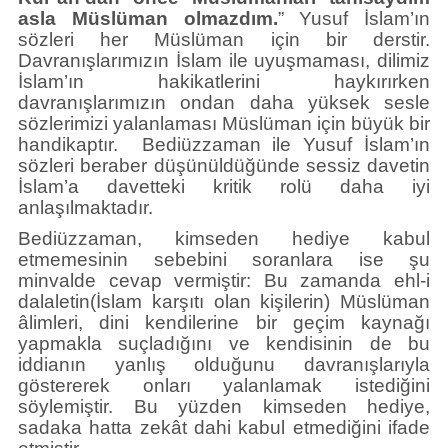
asla Müslüman olmazdım.
” Yusuf İslam’ın
sözleri her Müslüman için bir derstir.
Davranışlarımızın İslam ile uyuşmaması, dilimiz
İslam’ın hakikatlerini haykırırken
davranışlarımızın ondan daha yüksek sesle
sözlerimizi yalanlaması Müslüman için büyük bir
handikaptır. Bediüzzaman ile Yusuf İslam’ın
sözleri beraber düşünüldüğünde sessiz davetin
İslam’a davetteki kritik rolü daha iyi
anlaşılmaktadır.
Bediüzzaman, kimseden hediye kabul
etmemesinin sebebini soranlara ise şu
minvalde cevap vermiştir: Bu zamanda ehl-i
dalaletin(İslam karşıtı olan kişilerin) Müslüman
âlimleri, dini kendilerine bir geçim kaynağı
yapmakla suçladığını ve kendisinin de bu
iddianın yanlış olduğunu davranışlarıyla
göstererek onları yalanlamak istediğini
söylemiştir. Bu yüzden kimseden hediye,
sadaka hatta zekât dahi kabul etmediğini ifade