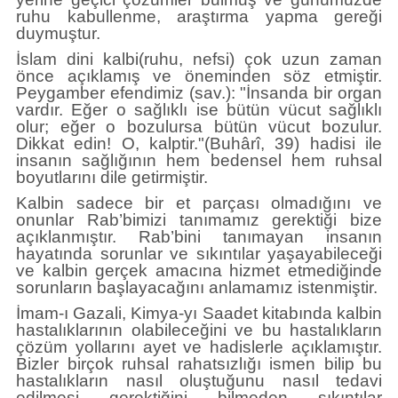
ruhu kabullenme, araştırma yapma gereği
duymuştur.
İslam dini kalbi(ruhu, nefsi) çok uzun zaman
önce açıklamış ve öneminden söz etmiştir.
Peygamber efendimiz (sav.): "İnsanda bir organ
vardır. Eğer o sağlıklı ise bütün vücut sağlıklı
olur; eğer o bozulursa bütün vücut bozulur.
Dikkat edin! O, kalptir."(Buhârî, 39) hadisi ile
insanın sağlığının hem bedensel hem ruhsal
boyutlarını dile getirmiştir.
Kalbin sadece bir et parçası olmadığını ve
onunlar Rab’bimizi tanımamız gerektiği bize
açıklanmıştır. Rab’bini tanımayan insanın
hayatında sorunlar ve sıkıntılar yaşayabileceği
ve kalbin gerçek amacına hizmet etmediğinde
sorunların başlayacağını anlamamız istenmiştir.
İmam-ı Gazali, Kimya-yı Saadet kitabında kalbin
hastalıklarının olabileceğini ve bu hastalıkların
çözüm yollarını ayet ve hadislerle açıklamıştır.
Bizler birçok ruhsal rahatsızlığı ismen bilip bu
hastalıkların nasıl oluştuğunu nasıl tedavi
edilmesi gerektiğini bilmeden sıkıntılar