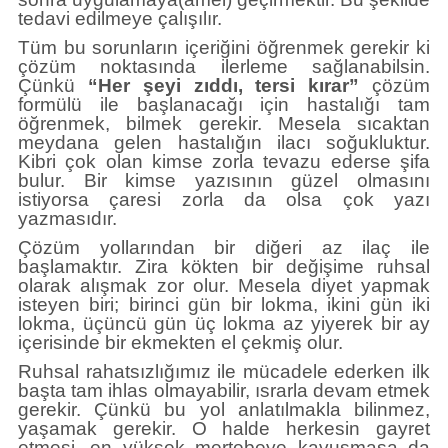
tedavi edilmeye çalışılır.
Tüm bu sorunların içeriğini öğrenmek gerekir ki
çözüm noktasında ilerleme sağlanabilsin.
Çünkü
“Her şeyi zıddı, tersi kırar”
çözüm
formülü ile başlanacağı için hastalığı tam
öğrenmek, bilmek gerekir. Mesela sıcaktan
meydana gelen hastalığın ilacı soğukluktur.
Kibri çok olan kimse zorla tevazu ederse şifa
bulur. Bir kimse yazısının güzel olmasını
istiyorsa çaresi zorla da olsa çok yazı
yazmasıdır.
Çözüm yollarından bir diğeri az ilaç ile
başlamaktır. Zira kökten bir değişime ruhsal
olarak alışmak zor olur. Mesela diyet yapmak
isteyen biri; birinci gün bir lokma, ikini gün iki
lokma, üçüncü gün üç lokma az yiyerek bir ay
içerisinde bir ekmekten el çekmiş olur.
Ruhsal rahatsızlığımız ile mücadele ederken ilk
başta tam ihlas olmayabilir, ısrarla devam etmek
gerekir. Çünkü bu yol anlatılmakla bilinmez,
yaşamak gerekir. O halde herkesin gayret
etmesi, en yüksek mertebeye kavuşmasa da