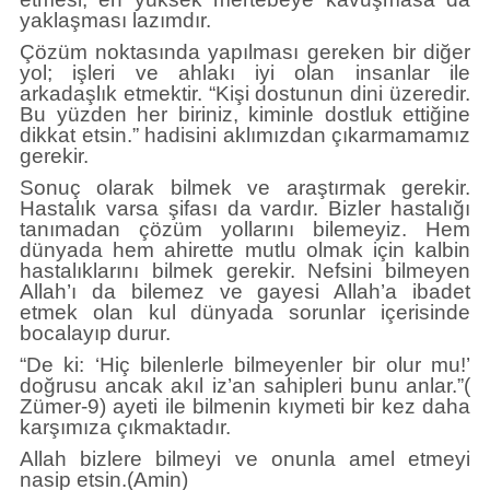
yaklaşması lazımdır.
Çözüm noktasında yapılması gereken bir diğer
yol; işleri ve ahlakı iyi olan insanlar ile
arkadaşlık etmektir. “Kişi dostunun dini üzeredir.
Bu yüzden her biriniz, kiminle dostluk ettiğine
dikkat etsin.” hadisini aklımızdan çıkarmamamız
gerekir.
Sonuç olarak bilmek ve araştırmak gerekir.
Hastalık varsa şifası da vardır. Bizler hastalığı
tanımadan çözüm yollarını bilemeyiz. Hem
dünyada hem ahirette mutlu olmak için kalbin
hastalıklarını bilmek gerekir. Nefsini bilmeyen
Allah’ı da bilemez ve gayesi Allah’a ibadet
etmek olan kul dünyada sorunlar içerisinde
bocalayıp durur.
“De ki: ‘Hiç bilenlerle bilmeyenler bir olur mu!’
doğrusu ancak akıl iz’an sahipleri bunu anlar.”(
Zümer-9) ayeti ile bilmenin kıymeti bir kez daha
karşımıza çıkmaktadır.
Allah bizlere bilmeyi ve onunla amel etmeyi
nasip etsin.(Amin)