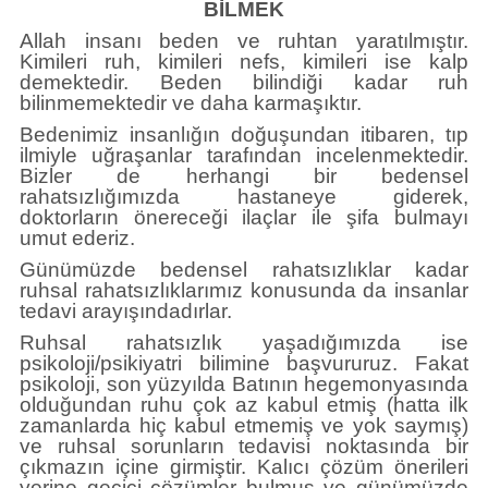
Künye
BİLMEK
Allah insanı beden ve ruhtan yaratılmıştır.
İletişim
Kimileri ruh, kimileri nefs, kimileri ise kalp
demektedir. Beden bilindiği kadar ruh
bilinmemektedir ve daha karmaşıktır.
Bedenimiz insanlığın doğuşundan itibaren, tıp
ilmiyle uğraşanlar tarafından incelenmektedir.
Bizler de herhangi bir bedensel
rahatsızlığımızda hastaneye giderek,
doktorların önereceği ilaçlar ile şifa bulmayı
umut ederiz.
Günümüzde bedensel rahatsızlıklar kadar
ruhsal rahatsızlıklarımız konusunda da insanlar
tedavi arayışındadırlar.
Ruhsal rahatsızlık yaşadığımızda ise
psikoloji/psikiyatri bilimine başvururuz. Fakat
psikoloji, son yüzyılda Batının hegemonyasında
olduğundan ruhu çok az kabul etmiş (hatta ilk
zamanlarda hiç kabul etmemiş ve yok saymış)
ve ruhsal sorunların tedavisi noktasında bir
çıkmazın içine girmiştir. Kalıcı çözüm önerileri
yerine geçici çözümler bulmuş ve günümüzde